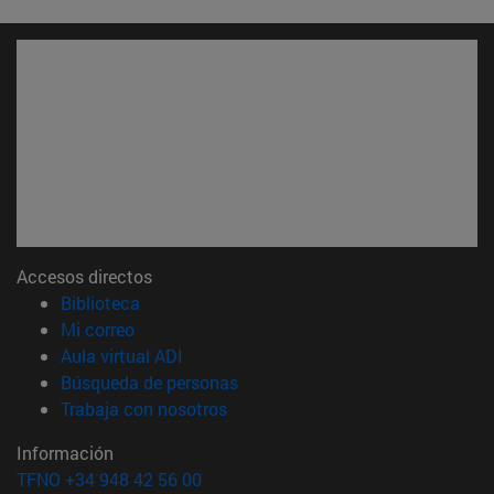
Accesos directos
(abre en nueva ventana)
Biblioteca
(abre en nueva ventana)
Mi correo
(abre en nueva ventana)
Aula virtual ADI
(abre en nueva ventana)
Búsqueda de personas
(abre en nueva ventana)
Trabaja con nosotros
Información
TFNO +34 948 42 56 00