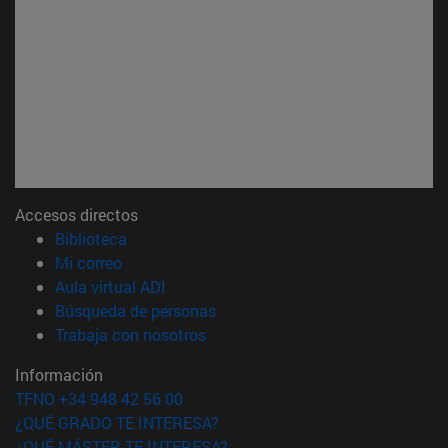
Accesos directos
(abre en nueva ventana)
Biblioteca
(abre en nueva ventana)
Mi correo
(abre en nueva ventana)
Aula virtual ADI
(abre en nueva ventana)
Búsqueda de personas
(abre en nueva ventana)
Trabaja con nosotros
Información
TFNO +34 948 42 56 00
¿QUÉ GRADO TE INTERESA?
¿QUÉ MÁSTER TE INTERESA?