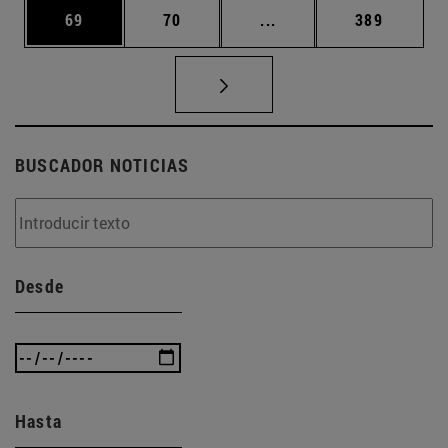
Página
Página
Páginas intermedias U
Página
69
70
...
389
BUSCADOR NOTICIAS
Desde
Hasta