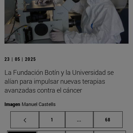
23 | 05 | 2025
La Fundación Botín y la Universidad se
alían para impulsar nuevas terapias
avanzadas contra el cáncer
Imagen
Manuel Castells
Página
Páginas intermedias Us
Página
1
...
68