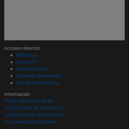
Accesos directos
(abre en nueva ventana)
Biblioteca
(abre en nueva ventana)
Mi correo
(abre en nueva ventana)
Aula virtual ADI
(abre en nueva ventana)
Búsqueda de personas
(abre en nueva ventana)
Trabaja con nosotros
Información
TFNO +34 948 42 56 00
¿QUÉ GRADO TE INTERESA?
¿QUÉ MÁSTER TE INTERESA?
© Universidad de Navarra