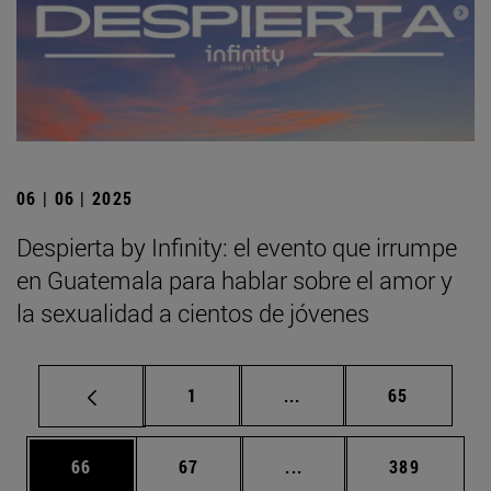
06 | 06 | 2025
Despierta by Infinity: el evento que irrumpe
en Guatemala para hablar sobre el amor y
la sexualidad a cientos de jóvenes
Página
Páginas intermedias Us
Página
1
...
65
Página
Página
Páginas intermedias U
Página
66
67
...
389