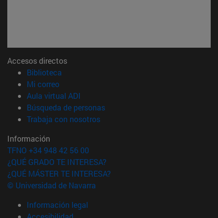
Accesos directos
(abre en nueva ventana)
Biblioteca
(abre en nueva ventana)
Mi correo
(abre en nueva ventana)
Aula virtual ADI
(abre en nueva ventana)
Búsqueda de personas
(abre en nueva ventana)
Trabaja con nosotros
Información
TFNO +34 948 42 56 00
¿QUÉ GRADO TE INTERESA?
¿QUÉ MÁSTER TE INTERESA?
© Universidad de Navarra
Información legal
Accesibilidad