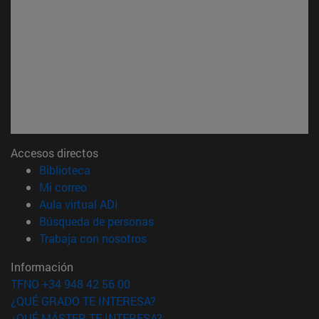
Accesos directos
(abre en nueva ventana)
Biblioteca
(abre en nueva ventana)
Mi correo
(abre en nueva ventana)
Aula virtual ADI
(abre en nueva ventana)
Búsqueda de personas
(abre en nueva ventana)
Trabaja con nosotros
Información
TFNO +34 948 42 56 00
¿QUÉ GRADO TE INTERESA?
¿QUÉ MÁSTER TE INTERESA?