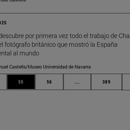
2025
escubre por primera vez todo el trabajo de Cha
 el fotógrafo británico que mostró la España
tal al mundo
uel Castells/Museo Universidad de Navarra
edias Use TAB para desplazarse.
ina
Página
Página
Páginas intermedias Us
Página
55
56
...
389