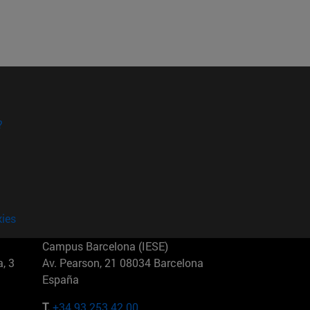
?
kies
Campus Barcelona (IESE)
, 3
Av. Pearson, 21 08034 Barcelona
España
T.
+34 93 253 42 00