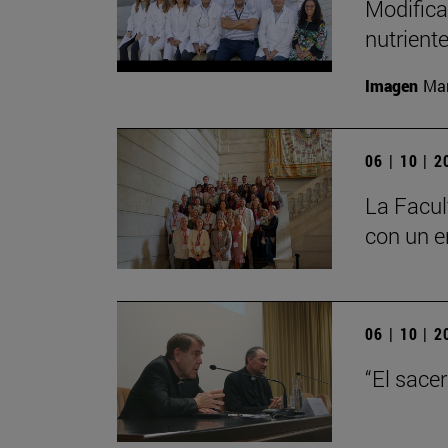
Modifica
nutrient
Imagen
Man
06 | 10 | 
La Facul
con un e
06 | 10 | 
“El sace