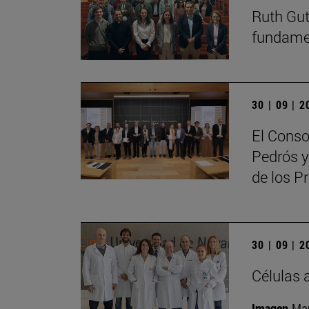
Ruth Guti
fundamen
30 | 09 | 
El Conso
Pedrós y
de los 
30 | 09 | 
Células 
Imagen
Man