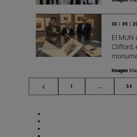
30 | 09 | 
El MUN d
Clifford,
monumen
Imagen
Man
Página
Páginas interm
Pág
1
...
54