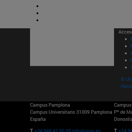
Acces
© Uni
Nava
Campus Pamplona
Campus 
Campus Universitario 31009 Pamplona
Pº de M
España
Donosti
T.
+34 948 42 56 00
info@unav.es
T.
+34 9