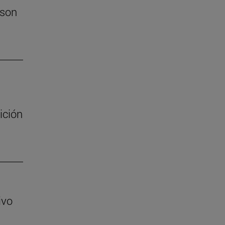
 son
ición
ivo