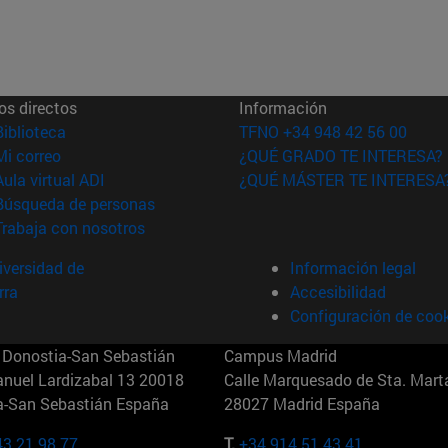
os directos
Información
(abre en nueva ventana)
Biblioteca
TFNO +34 948 42 56 00
(abre en nueva ventana)
Mi correo
¿QUÉ GRADO TE INTERESA?
(abre en nueva ventana)
Aula virtual ADI
¿QUÉ MÁSTER TE INTERESA
(abre en nueva ventana)
Búsqueda de personas
(abre en nueva ventana)
Trabaja con nosotros
versidad de
Información legal
rra
Accesibilidad
Configuración de coo
Donostia-San Sebastián
Campus Madrid
anuel Lardizabal 13 20018
Calle Marquesado de Sta. Marta
a-San Sebastián España
28027 Madrid España
43 21 98 77
T.
+34 914 51 43 41