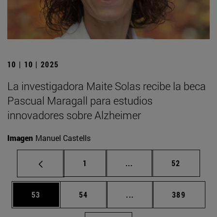
10 | 10 | 2025
La investigadora Maite Solas recibe la beca
Pascual Maragall para estudios
innovadores sobre Alzheimer
Imagen
Manuel Castells
Página
Páginas intermedias Us
Página
1
...
52
Página
Página
Páginas intermedias U
Página
53
54
...
389