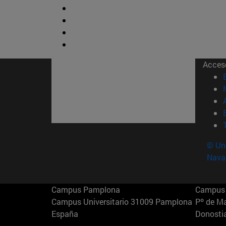
Acces
© Uni
Nava
Campus Pamplona
Campus 
Campus Universitario 31009 Pamplona
Pº de M
España
Donosti