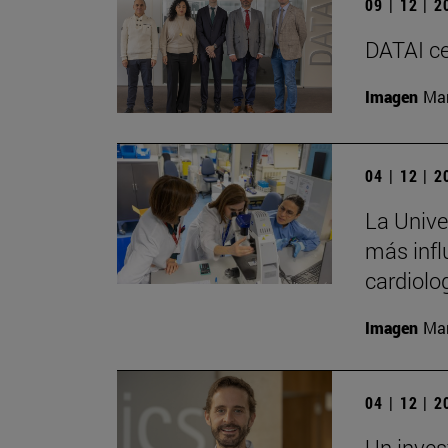
09 | 12 | 
DATAI ce
Imagen
Man
04 | 12 | 
La Univer
más infl
cardiolo
Imagen
Man
04 | 12 | 
Un inves