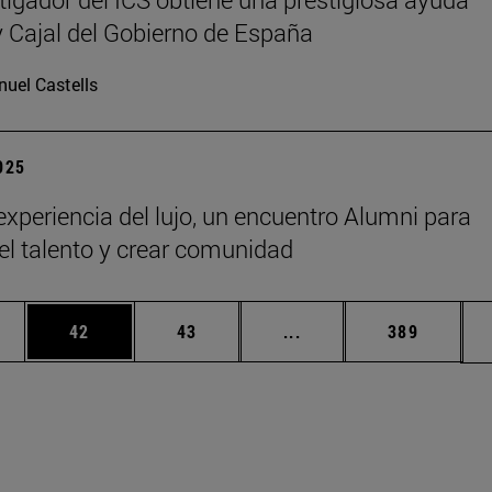
Cajal del Gobierno de España
uel Castells
2025
 experiencia del lujo, un encuentro Alumni para
 el talento y crear comunidad
edias Use TAB para desplazarse.
ina
Página
Página
Páginas intermedias Us
Página
42
43
...
389