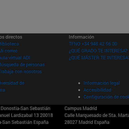
os directos
Información
(abre en nueva ventana)
Biblioteca
TFNO +34 948 42 56 00
(abre en nueva ventana)
Mi correo
¿QUÉ GRADO TE INTERESA?
(abre en nueva ventana)
Aula virtual ADI
¿QUÉ MÁSTER TE INTERESA
(abre en nueva ventana)
Búsqueda de personas
(abre en nueva ventana)
Trabaja con nosotros
versidad de
Información legal
rra
Accesibilidad
Configuración de coo
Donostia-San Sebastián
Campus Madrid
anuel Lardizabal 13 20018
Calle Marquesado de Sta. Marta
a-San Sebastián España
28027 Madrid España