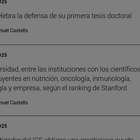
2025
lebra la defensa de su primera tesis doctoral
uel Castells
2025
sidad, entre las instituciones con los científico
uyentes en nutrición, oncología, inmunología,
gía y empresa, según el ranking de Stanford
uel Castells
2025
tigador del ICS obtiene una prestigiosa ayuda