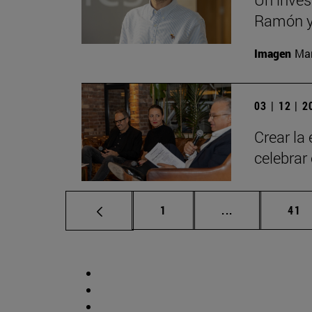
Ramón y 
Imagen
Man
03 | 12 | 
Crear la
celebrar
Página
Páginas interm
Pág
1
...
41