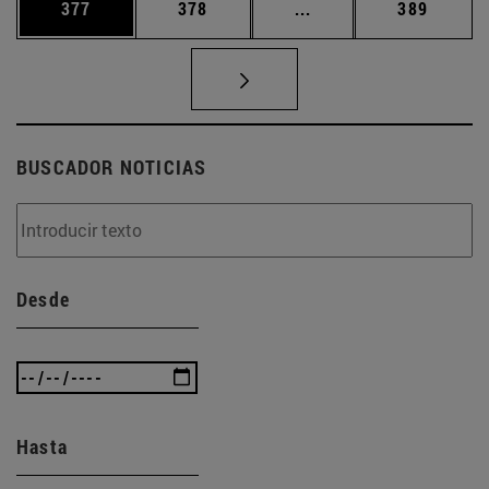
Página
Página
Páginas intermedias 
Página
377
378
...
389
BUSCADOR NOTICIAS
Desde
Hasta