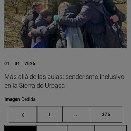
01 | 04 | 2025
Más allá de las aulas: senderismo inclusivo
en la Sierra de Urbasa
Imagen
Cedida
Página
Páginas intermedias Us
Página
1
...
376