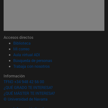
Accesos directos
(abre en nueva ventana)
Biblioteca
(abre en nueva ventana)
Mi correo
(abre en nueva ventana)
Aula virtual ADI
(abre en nueva ventana)
Búsqueda de personas
(abre en nueva ventana)
Trabaja con nosotros
Información
TFNO +34 948 42 56 00
¿QUÉ GRADO TE INTERESA?
¿QUÉ MÁSTER TE INTERESA?
© Universidad de Navarra