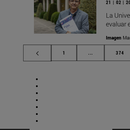
21 | 02 | 
La Unive
evaluar 
Imagen
Man
Página
Páginas intermed
Págin
1
...
374