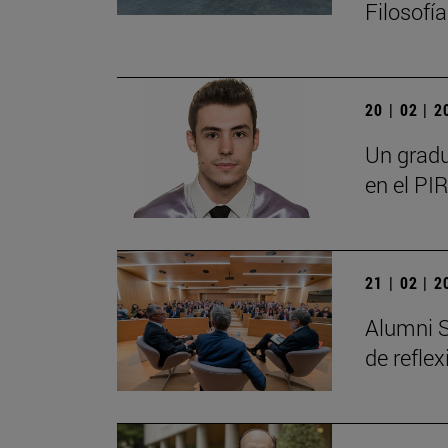
Filosofí
20 | 02 | 
Un gradu
en el PIR
21 | 02 | 
Alumni S
de refle