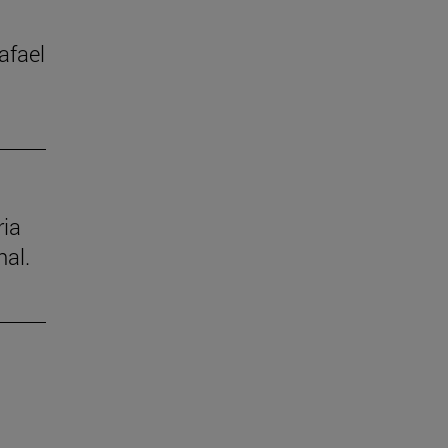
afael
ria
nal.