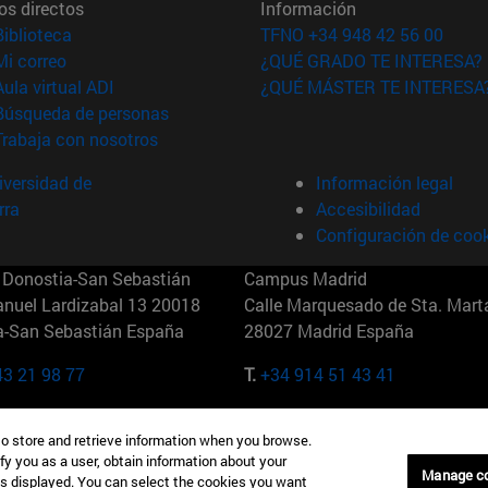
os directos
Información
(abre en nueva ventana)
Biblioteca
TFNO +34 948 42 56 00
(abre en nueva ventana)
Mi correo
¿QUÉ GRADO TE INTERESA?
(abre en nueva ventana)
Aula virtual ADI
¿QUÉ MÁSTER TE INTERESA
(abre en nueva ventana)
Búsqueda de personas
(abre en nueva ventana)
Trabaja con nosotros
versidad de
Información legal
rra
Accesibilidad
Configuración de coo
Donostia-San Sebastián
Campus Madrid
anuel Lardizabal 13 20018
Calle Marquesado de Sta. Marta
a-San Sebastián España
28027 Madrid España
43 21 98 77
T.
+34 914 51 43 41
Nueva York (IESE)
Campus Munich (IESE)
to store and retrieve information when you browse.
7th St 10019-2201 Nueva York
Maria-Theresia-Straße 15 8167
fy you as a user, obtain information about your
Múnich Alemania
Manage c
is displayed. You can select the cookies you want