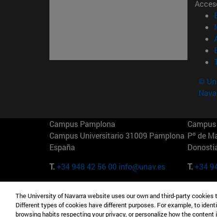
Acces
© Uni
Nava
Campus Pamplona
Campus 
Campus Universitario 31009 Pamplona
Pº de M
España
Donosti
T.
+34 948 42 56 00
info@unav.es
T.
+34 9
Campus Madrid (IESE)
Campus 
The University of Navarra website uses our own and third-party cookies 
Camino del Cerro Águila 3 28023
165 W 5
Different types of cookies have different purposes. For example, to identi
Madrid España
EE.UU
browsing habits respecting your privacy, or personalize how the content 