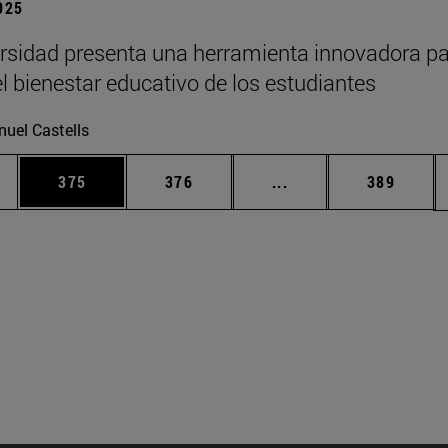
2025
rsidad presenta una herramienta innovadora p
el bienestar educativo de los estudiantes
uel Castells
ias Use TAB para desplazarse.
a
Página
Página
Páginas intermedias 
Página
375
376
...
389