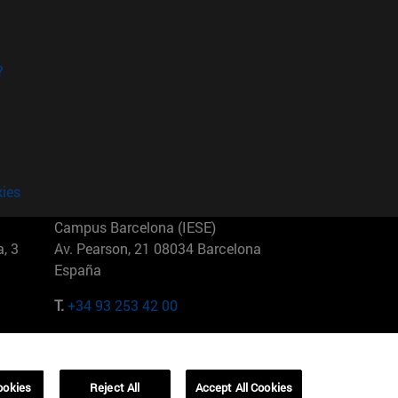
?
kies
Campus Barcelona (IESE)
, 3
Av. Pearson, 21 08034 Barcelona
España
T.
+34 93 253 42 00
Campus Sao Paulo (IESE)
5
Rua Martiniano de Carvalho, 573
01321001 Bela Vista Brasil
ookies
Reject All
Accept All Cookies