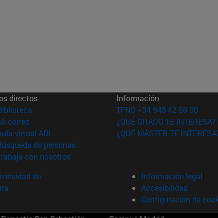
os directos
Información
(abre en nueva ventana)
Biblioteca
TFNO +34 948 42 56 00
(abre en nueva ventana)
Mi correo
¿QUÉ GRADO TE INTERESA?
(abre en nueva ventana)
Aula virtual ADI
¿QUÉ MÁSTER TE INTERESA
(abre en nueva ventana)
Búsqueda de personas
(abre en nueva ventana)
Trabaja con nosotros
versidad de
Información legal
rra
Accesibilidad
Configuración de coo