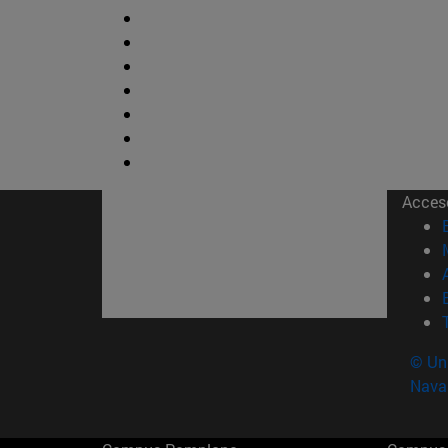
Acces
© Uni
Nava