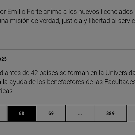
sor Emilio Forte anima a los nuevos licenciados
una misión de verdad, justicia y libertad al servi
a
2025
diantes de 42 países se forman en la Universid
a la ayuda de los benefactores de las Facultade
ticas
edias Use TAB para desplazarse.
ina
Página
Página
Páginas intermedias Us
Página
68
69
...
389