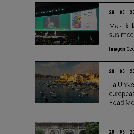
29 | 05 | 
Más de l
sus médi
Imagen
Ced
29 | 05 | 
La Unive
europeas
Edad Me
29 | 05 | 