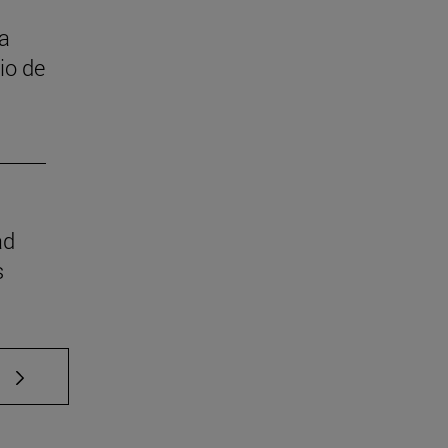
 a
cio de
ad
s
e TAB para desplazarse.