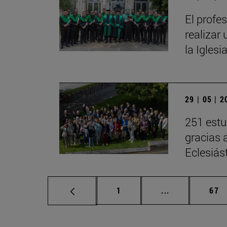
El profe
realizar 
la Iglesi
29 | 05 | 
251 estu
gracias 
Eclesiás
Página
Páginas interm
Pág
1
...
67