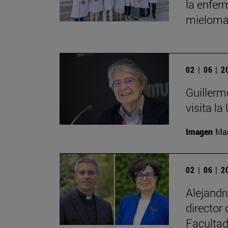
la enfer
mieloma
02 | 06 | 
Guillerm
visita la
Imagen
Man
02 | 06 | 
Alejand
director
Facultad