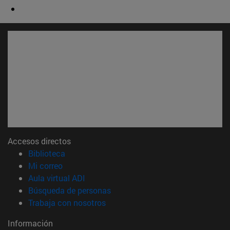
Accesos directos
(abre en nueva ventana)
Biblioteca
(abre en nueva ventana)
Mi correo
(abre en nueva ventana)
Aula virtual ADI
(abre en nueva ventana)
Búsqueda de personas
(abre en nueva ventana)
Trabaja con nosotros
Información