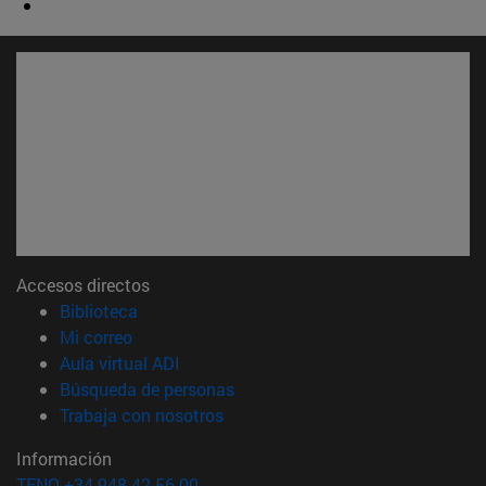
Accesos directos
(abre en nueva ventana)
Biblioteca
(abre en nueva ventana)
Mi correo
(abre en nueva ventana)
Aula virtual ADI
(abre en nueva ventana)
Búsqueda de personas
(abre en nueva ventana)
Trabaja con nosotros
Información
TFNO +34 948 42 56 00