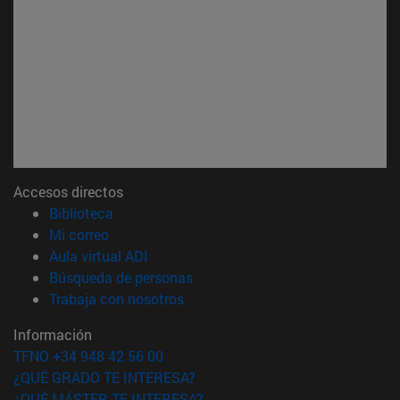
Accesos directos
(abre en nueva ventana)
Biblioteca
(abre en nueva ventana)
Mi correo
(abre en nueva ventana)
Aula virtual ADI
(abre en nueva ventana)
Búsqueda de personas
(abre en nueva ventana)
Trabaja con nosotros
Información
TFNO +34 948 42 56 00
¿QUÉ GRADO TE INTERESA?
¿QUÉ MÁSTER TE INTERESA?