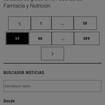
Farmacia y Nutrición
Página
Páginas intermedias Us
Página
1
...
58
Página
Página
Páginas intermedias U
Página
59
60
...
389
BUSCADOR NOTICIAS
Desde