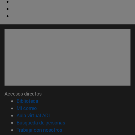
Accesos directos
(abre en nueva ventana)
Biblioteca
(abre en nueva ventana)
Mi correo
(abre en nueva ventana)
Aula virtual ADI
(abre en nueva ventana)
Búsqueda de personas
(abre en nueva ventana)
Trabaja con nosotros