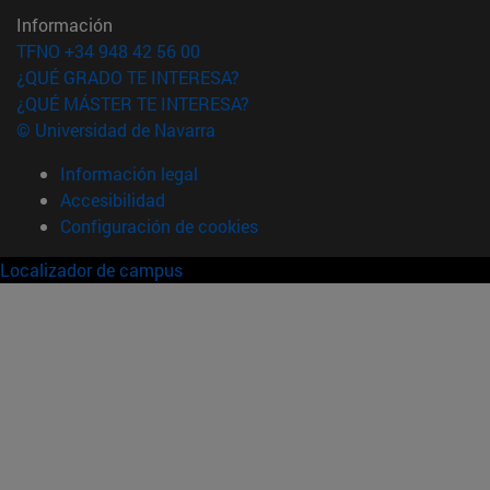
Información
TFNO +34 948 42 56 00
¿QUÉ GRADO TE INTERESA?
¿QUÉ MÁSTER TE INTERESA?
© Universidad de Navarra
Información legal
Accesibilidad
Configuración de cookies
Localizador de campus