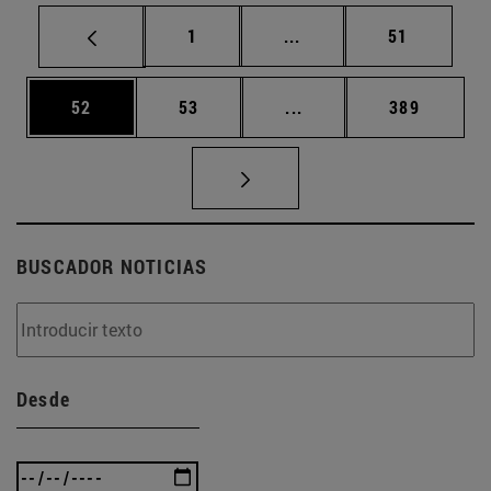
Página
Páginas intermedias Us
Página
1
...
51
Página
Página
Páginas intermedias U
Página
52
53
...
389
BUSCADOR NOTICIAS
Desde