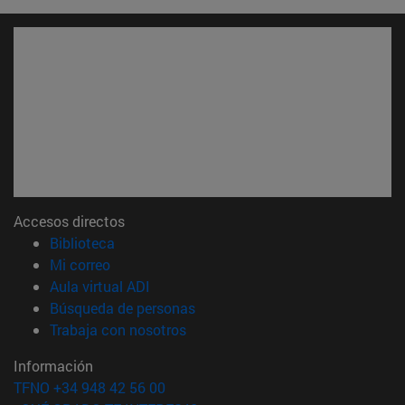
Accesos directos
(abre en nueva ventana)
Biblioteca
(abre en nueva ventana)
Mi correo
(abre en nueva ventana)
Aula virtual ADI
(abre en nueva ventana)
Búsqueda de personas
(abre en nueva ventana)
Trabaja con nosotros
Información
TFNO +34 948 42 56 00