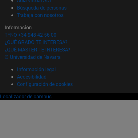
Aula virtual ADI
(abre en nueva ventana)
Búsqueda de personas
(abre en nueva ventana)
Trabaja con nosotros
Información
TFNO +34 948 42 56 00
¿QUÉ GRADO TE INTERESA?
¿QUÉ MÁSTER TE INTERESA?
© Universidad de Navarra
Información legal
Accesibilidad
Configuración de cookies
Localizador de campus