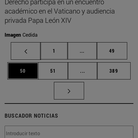
Derecho participa en un encuentro
académico en el Vaticano y audiencia
privada Papa León XIV
Imagen
Cedida
Página
Páginas intermedias Us
Página
1
...
49
Página
Página
Páginas intermedias U
Página
50
51
...
389
BUSCADOR NOTICIAS