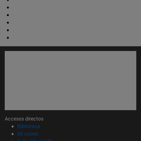
Accesos directos
(abre en nueva ventana)
Biblioteca
(abre en nueva ventana)
Mi correo
(abre en nueva ventana)