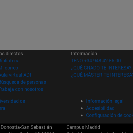
os directos
Información
(abre en nueva ventana)
Biblioteca
TFNO +34 948 42 56 00
(abre en nueva ventana)
Mi correo
¿QUÉ GRADO TE INTERESA?
(abre en nueva ventana)
Aula virtual ADI
¿QUÉ MÁSTER TE INTERESA
(abre en nueva ventana)
Búsqueda de personas
(abre en nueva ventana)
Trabaja con nosotros
versidad de
Información legal
rra
Accesibilidad
Configuración de coo
Donostia-San Sebastián
Campus Madrid