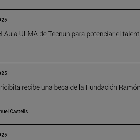
2025
el Aula ULMA de Tecnun para potenciar el talen
2025
rricibita recibe una beca de la Fundación Ramó
uel Castells
2025