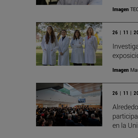
Imagen
TE
26 | 11 | 
Investig
exposici
Imagen
Man
26 | 11 | 
Alrededo
particip
en la Un