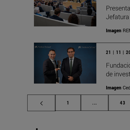
Presenta
Jefatura
Imagen
RE
21 | 11 | 
Fundació
de inves
Imagen
Ced
Página
Páginas interm
Pág
1
...
43