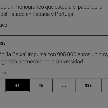
do un monográfico que estudia el papel de la
 del Estado en España y Portugal
MCO
2025
n "la Caixa" impulsa con 995.000 euros un pro
tigación biomédica de la Universidad
ida
edias Use TAB para desplazarse.
ina
Página
Página
Páginas intermedias Us
Página
44
45
...
389