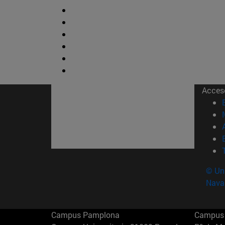
Acces
© Uni
Nava
Campus Pamplona
Campus 