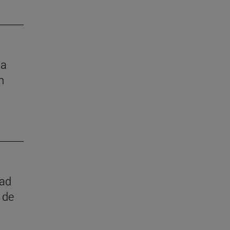
la
n
dad
 de