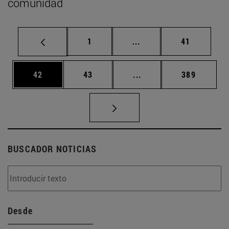
comunidad
Página
Páginas intermedias Us
Página
1
...
41
Página
Página
Páginas intermedias U
Página
42
43
...
389
BUSCADOR NOTICIAS
Desde