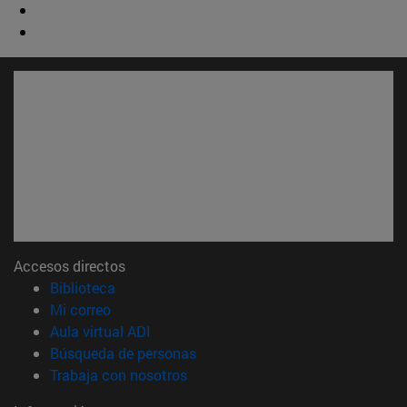
Accesos directos
(abre en nueva ventana)
Biblioteca
(abre en nueva ventana)
Mi correo
(abre en nueva ventana)
Aula virtual ADI
(abre en nueva ventana)
Búsqueda de personas
(abre en nueva ventana)
Trabaja con nosotros