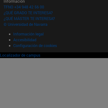
Información
TFNO +34 948 42 56 00
¿QUÉ GRADO TE INTERESA?
¿QUÉ MÁSTER TE INTERESA?
© Universidad de Navarra
Información legal
Accesibilidad
Configuración de cookies
Localizador de campus