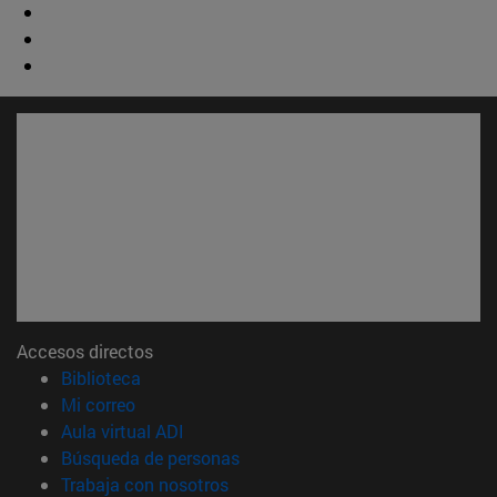
Accesos directos
(abre en nueva ventana)
Biblioteca
(abre en nueva ventana)
Mi correo
(abre en nueva ventana)
Aula virtual ADI
(abre en nueva ventana)
Búsqueda de personas
(abre en nueva ventana)
Trabaja con nosotros