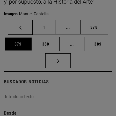
y, por supuesto, a la Historia del Arte”
Imagen
Manuel Castells
Página
Páginas intermedias Us
Página
1
...
378
Página
Página
Páginas intermedias 
Página
379
380
...
389
BUSCADOR NOTICIAS
Desde