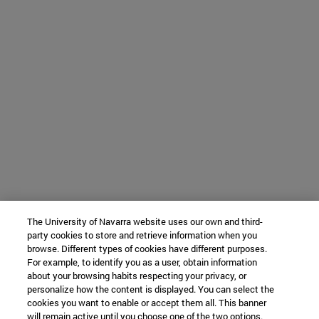
The University of Navarra website uses our own and third-
party cookies to store and retrieve information when you
browse. Different types of cookies have different purposes.
For example, to identify you as a user, obtain information
about your browsing habits respecting your privacy, or
personalize how the content is displayed. You can select the
cookies you want to enable or accept them all. This banner
will remain active until you choose one of the two options.