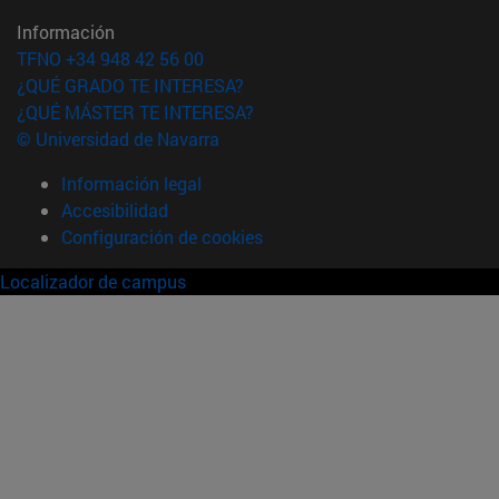
Información
TFNO +34 948 42 56 00
¿QUÉ GRADO TE INTERESA?
¿QUÉ MÁSTER TE INTERESA?
© Universidad de Navarra
Información legal
Accesibilidad
Configuración de cookies
Localizador de campus