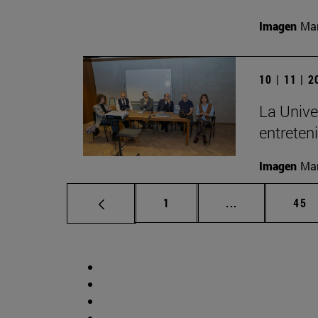
Imagen
Man
10 | 11 | 
La Unive
entreten
Imagen
Man
Página
Páginas interm
Pág
1
...
45