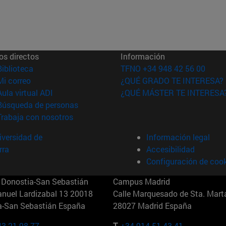
os directos
Información
(abre en nueva ventana)
Biblioteca
TFNO +34 948 42 56 00
(abre en nueva ventana)
Mi correo
¿QUÉ GRADO TE INTERESA?
(abre en nueva ventana)
Aula virtual ADI
¿QUÉ MÁSTER TE INTERESA
(abre en nueva ventana)
Búsqueda de personas
(abre en nueva ventana)
Trabaja con nosotros
versidad de
Información legal
rra
Accesibilidad
Configuración de coo
Donostia-San Sebastián
Campus Madrid
anuel Lardizabal 13 20018
Calle Marquesado de Sta. Marta
a-San Sebastián España
28027 Madrid España
43 21 98 77
T.
+34 914 51 43 41