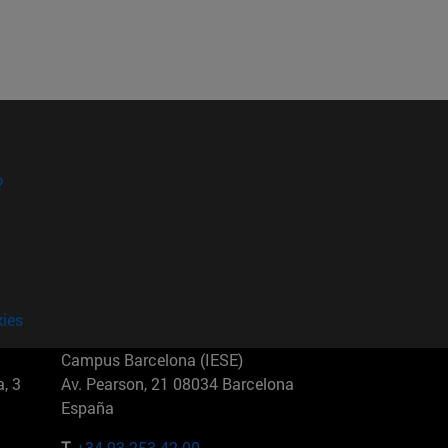
?
kies
Campus Barcelona (IESE)
, 3
Av. Pearson, 21 08034 Barcelona
España
T.
+34 93 253 42 00