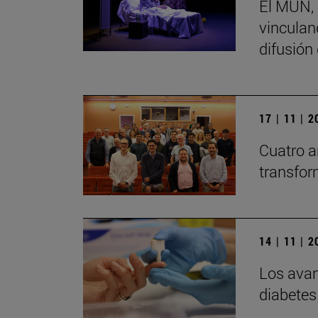
El MUN, 
vinculand
difusión
17 | 11 | 
Cuatro a
transfor
14 | 11 | 
Los avan
diabetes 