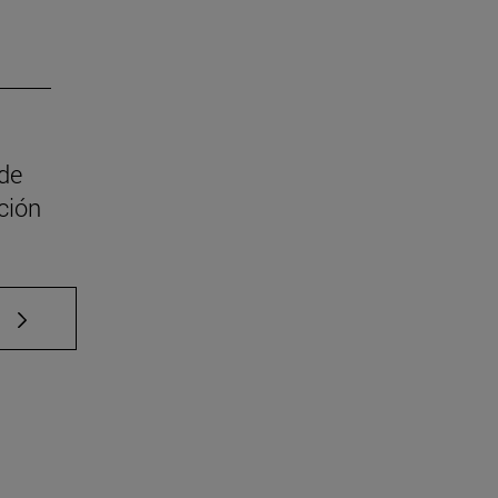
 de
ción
e TAB para desplazarse.