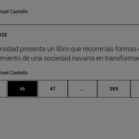
uel Castells
2025
rsidad presenta un libro que recorre las formas
imiento de una sociedad navarra en transforma
uel Castells
edias Use TAB para desplazarse.
ina
Página
Página
Páginas intermedias Us
Página
46
47
...
389