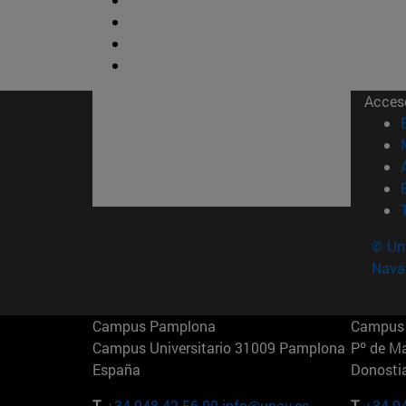
Acces
© Uni
Nava
Campus Pamplona
Campus 
Campus Universitario 31009 Pamplona
Pº de M
España
Donosti
T.
+34 948 42 56 00
info@unav.es
T.
+34 9