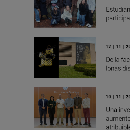
Estudian
particip
12 | 11 | 
De la fa
lonas di
10 | 11 | 
Una inve
aumento 
atribuibl