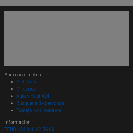
Accesos directos
(abre en nueva ventana)
Biblioteca
(abre en nueva ventana)
Mi correo
(abre en nueva ventana)
Aula virtual ADI
(abre en nueva ventana)
Búsqueda de personas
(abre en nueva ventana)
Trabaja con nosotros
Información
TFNO +34 948 42 56 00