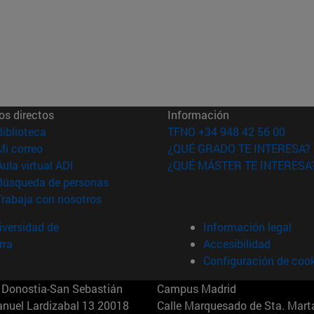
os directos
Información
(abre en nueva ventana)
Biblioteca
TFNO +34 948 42 56 00
(abre en nueva ventana)
Mi correo
¿QUÉ GRADO TE INTERESA?
(abre en nueva ventana)
Aula virtual ADI
¿QUÉ MÁSTER TE INTERESA
(abre en nueva ventana)
Búsqueda de personas
(abre en nueva ventana)
Trabaja con nosotros
versidad de
Información legal
rra
Accesibilidad
Configuración de coo
Donostia-San Sebastián
Campus Madrid
anuel Lardizabal 13 20018
Calle Marquesado de Sta. Marta