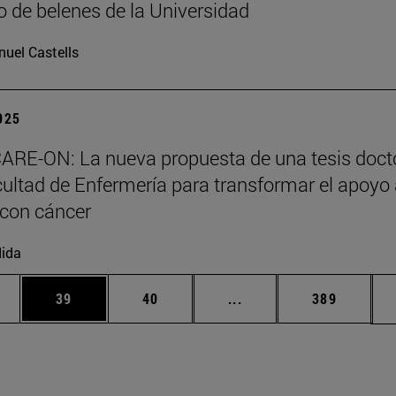
 de belenes de la Universidad
uel Castells
2025
ARE-ON: La nueva propuesta de una tesis doct
cultad de Enfermería para transformar el apoyo
 con cáncer
ida
edias Use TAB para desplazarse.
ina
Página
Página
Páginas intermedias Us
Página
39
40
...
389