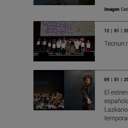
Imagen
Ced
12 | 01 | 
Tecnun r
09 | 01 | 
El estre
española
Lazkano 
tempora