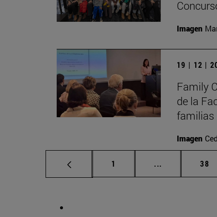
Concurso
Imagen
Man
19 | 12 | 
Family C
de la Fa
familias
Imagen
Ced
Página
Páginas interm
Pág
1
...
38