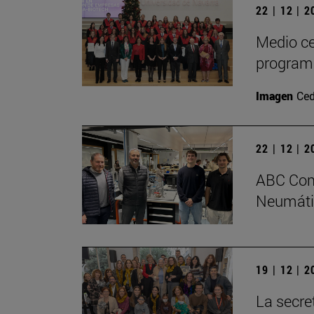
22 | 12 | 
Medio ce
program
Imagen
Ced
22 | 12 | 
ABC Comp
Neumátic
19 | 12 | 
La secre