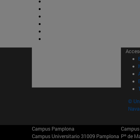
Acces
© Uni
Nava
Campus Pamplona
Campus 
Campus Universitario 31009 Pamplona
Pº de M