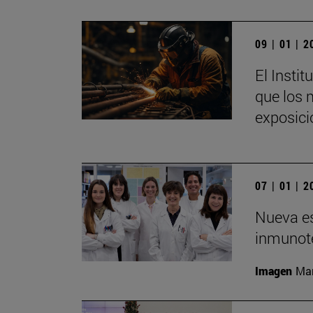
09 | 01 | 
El Insti
que los 
exposici
07 | 01 | 
Nueva es
inmunote
Imagen
Man