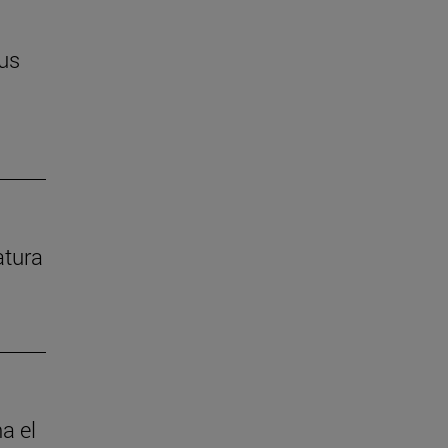
us
atura
a el