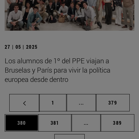
27 | 05 | 2025
Los alumnos de 1º del PPE viajan a
Bruselas y París para vivir la política
europea desde dentro
Página
Páginas intermedias Us
Página
1
...
379
Página
Página
Páginas intermedias 
Página
380
381
...
389