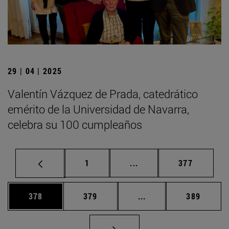
29 | 04 | 2025
Valentín Vázquez de Prada, catedrático
emérito de la Universidad de Navarra,
celebra su 100 cumpleaños
Página
Páginas intermedias Us
Página
1
...
377
Página
Página
Páginas intermedias 
Página
378
379
...
389