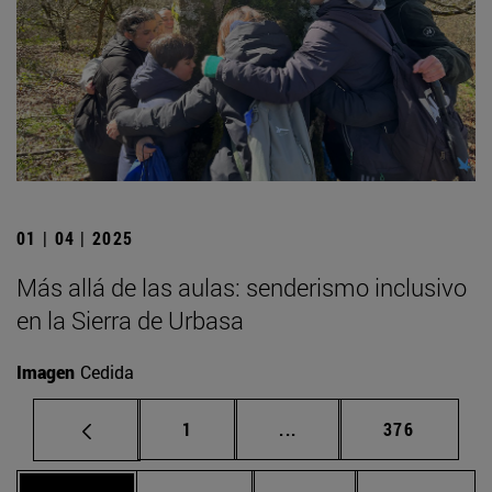
01 | 04 | 2025
Más allá de las aulas: senderismo inclusivo
en la Sierra de Urbasa
Imagen
Cedida
Página
Páginas intermedias Us
Página
1
...
376