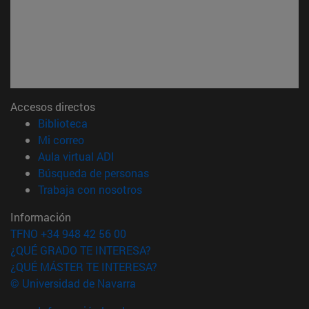
Accesos directos
(abre en nueva ventana)
Biblioteca
(abre en nueva ventana)
Mi correo
(abre en nueva ventana)
Aula virtual ADI
(abre en nueva ventana)
Búsqueda de personas
(abre en nueva ventana)
Trabaja con nosotros
Información
TFNO +34 948 42 56 00
¿QUÉ GRADO TE INTERESA?
¿QUÉ MÁSTER TE INTERESA?
© Universidad de Navarra