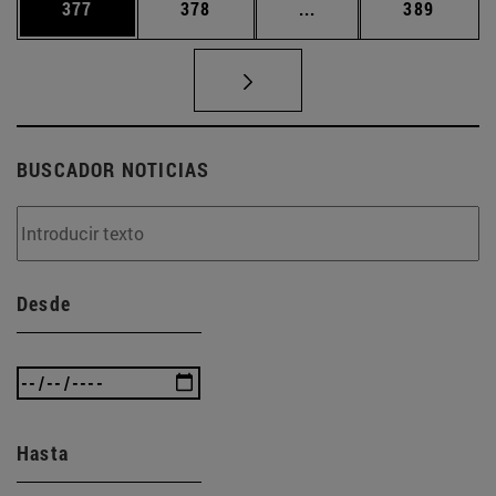
Página
Página
Páginas intermedias 
Página
377
378
...
389
BUSCADOR NOTICIAS
Desde
Hasta