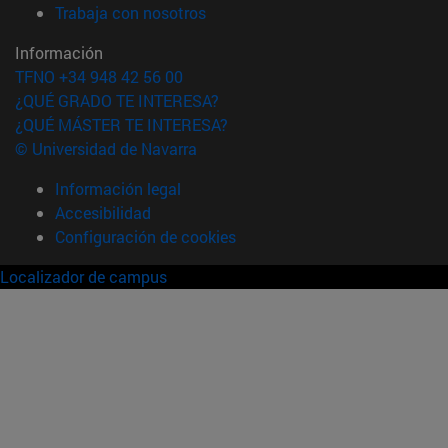
(abre en nueva ventana)
Trabaja con nosotros
Información
TFNO +34 948 42 56 00
¿QUÉ GRADO TE INTERESA?
¿QUÉ MÁSTER TE INTERESA?
© Universidad de Navarra
Información legal
Accesibilidad
Configuración de cookies
Localizador de campus