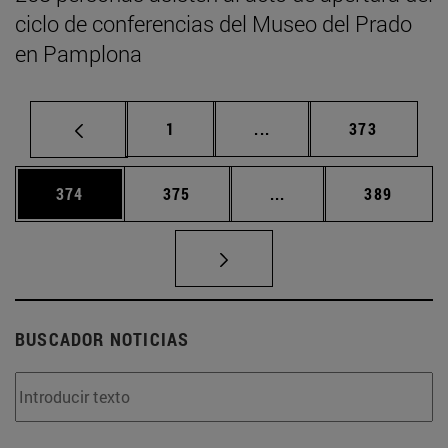
ciclo de conferencias del Museo del Prado
en Pamplona
Página
Páginas intermedias Us
Página
1
...
373
Página
Página
Páginas intermedias 
Página
374
375
...
389
BUSCADOR NOTICIAS