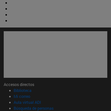
Accesos directos
(abre en nueva ventana)
Biblioteca
(abre en nueva ventana)
Mi correo
(abre en nueva ventana)
Aula virtual ADI
(abre en nueva ventana)
Búsqueda de personas