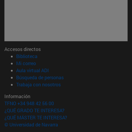
Accesos directos
(abre en nueva ventana)
Biblioteca
(abre en nueva ventana)
Mi correo
(abre en nueva ventana)
Aula virtual ADI
(abre en nueva ventana)
Búsqueda de personas
(abre en nueva ventana)
Trabaja con nosotros
Información
TFNO +34 948 42 56 00
¿QUÉ GRADO TE INTERESA?
¿QUÉ MÁSTER TE INTERESA?
© Universidad de Navarra