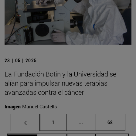
23 | 05 | 2025
La Fundación Botín y la Universidad se
alían para impulsar nuevas terapias
avanzadas contra el cáncer
Imagen
Manuel Castells
Página
Páginas intermedias Us
Página
1
...
68