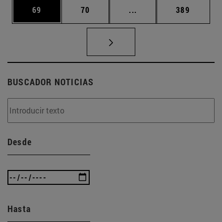
Página
Página
Páginas intermedias U
Página
69
70
...
389
BUSCADOR NOTICIAS
Desde
Hasta