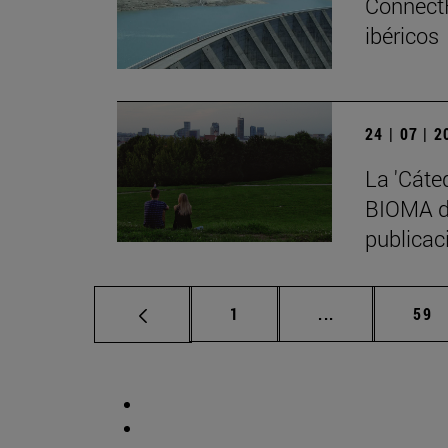
ConnectF
ibéricos
24 | 07 | 
La 'Cáte
BIOMA de
publicaci
Página
Páginas interm
Pág
1
...
59