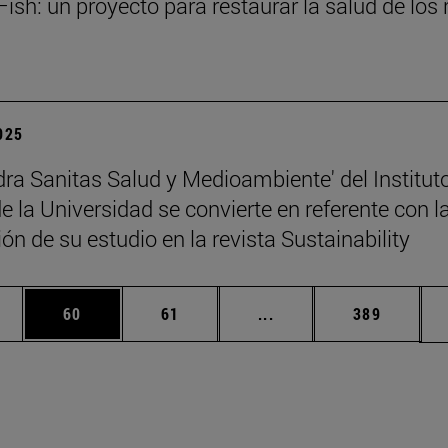
ish: un proyecto para restaurar la salud de los 
2025
dra Sanitas Salud y Medioambiente' del Institut
 la Universidad se convierte en referente con l
ón de su estudio en la revista Sustainability
edias Use TAB para desplazarse.
ina
Página
Página
Páginas intermedias Us
Página
60
61
...
389