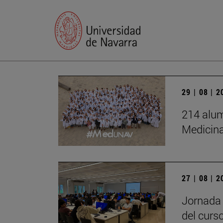
29 | 08 | 
214 alum
Medicin
27 | 08 | 
Jornada 
del curs