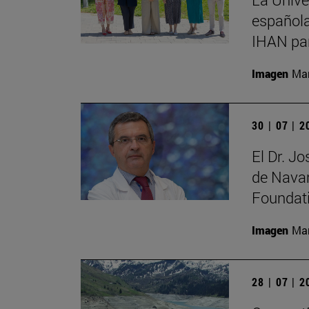
española
IHAN par
Imagen
Man
30 | 07 | 
El Dr. J
de Navar
Foundat
Imagen
Man
28 | 07 | 