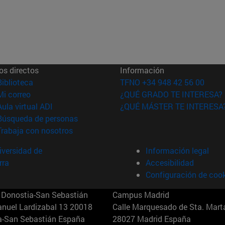
os directos
Información
(abre en nueva ventana)
Biblioteca
TFNO +34 948 42 56 00
(abre en nueva ventana)
Mi correo
¿QUÉ GRADO TE INTERESA?
(abre en nueva ventana)
Aula virtual ADI
¿QUÉ MÁSTER TE INTERESA
(abre en nueva ventana)
Búsqueda de personas
(abre en nueva ventana)
Trabaja con nosotros
versidad de
Información legal
rra
Accesibilidad
Configuración de coo
Donostia-San Sebastián
Campus Madrid
anuel Lardizabal 13 20018
Calle Marquesado de Sta. Marta
a-San Sebastián España
28027 Madrid España