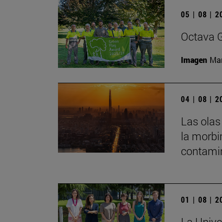
05 | 08 | 
Octava G
Imagen
Man
04 | 08 | 
Las olas
la morbi
contamin
01 | 08 | 
La Unive