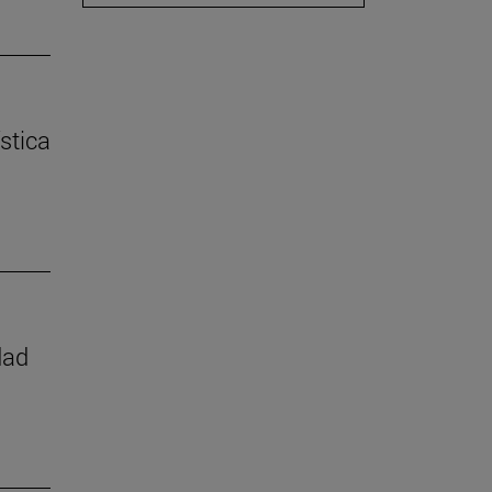
stica
dad