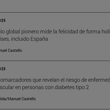
2025
io global pionero mide la felicidad de forma holí
íses, incluido España
uel Castells
2025
iomarcadores que revelan el riesgo de enferme
scular en personas con diabetes tipo 2
ida/Manuel Castells