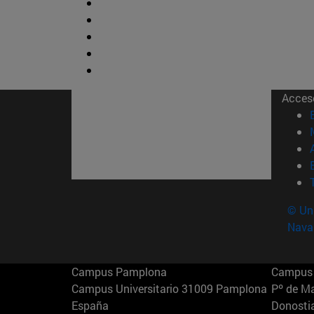
Acces
© Uni
Nava
Campus Pamplona
Campus 
Campus Universitario 31009 Pamplona
Pº de M
España
Donosti