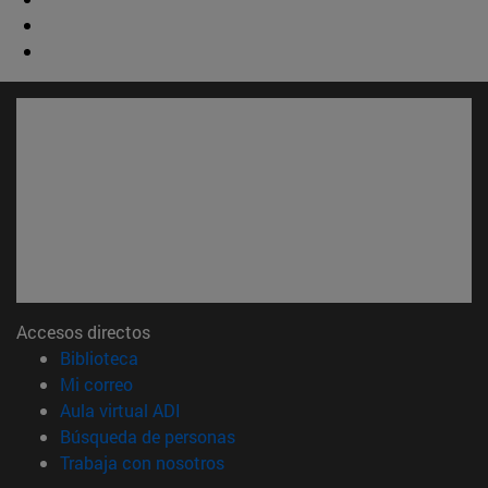
Accesos directos
(abre en nueva ventana)
Biblioteca
(abre en nueva ventana)
Mi correo
(abre en nueva ventana)
Aula virtual ADI
(abre en nueva ventana)
Búsqueda de personas
(abre en nueva ventana)
Trabaja con nosotros