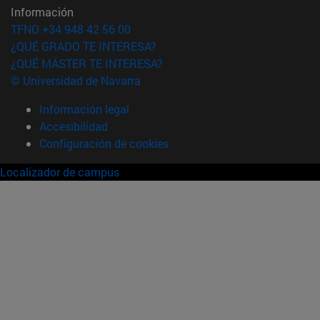
Información
TFNO +34 948 42 56 00
¿QUÉ GRADO TE INTERESA?
¿QUÉ MÁSTER TE INTERESA?
© Universidad de Navarra
Información legal
Accesibilidad
Configuración de cookies
Localizador de campus