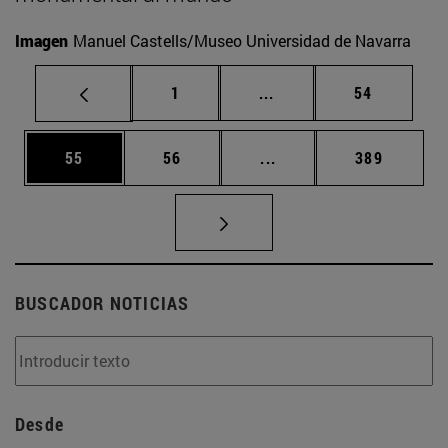
Imagen
Manuel Castells/Museo Universidad de Navarra
Página
Páginas intermedias Us
Página
1
...
54
Página
Página
Páginas intermedias U
Página
55
56
...
389
BUSCADOR NOTICIAS
Desde