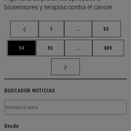
biosensores y terapias contra el cáncer
Página
Páginas intermedias Us
Página
1
...
53
Página
Página
Páginas intermedias U
Página
54
55
...
389
BUSCADOR NOTICIAS
Desde