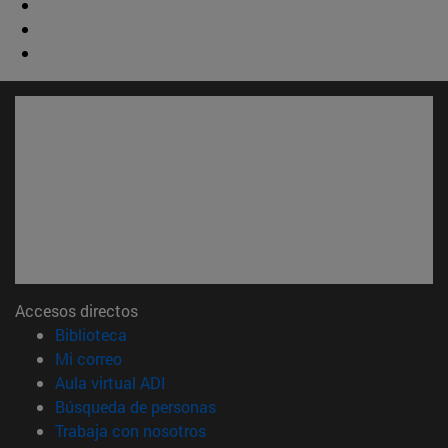
Accesos directos
(abre en nueva ventana)
Biblioteca
(abre en nueva ventana)
Mi correo
(abre en nueva ventana)
Aula virtual ADI
(abre en nueva ventana)
Búsqueda de personas
(abre en nueva ventana)
Trabaja con nosotros