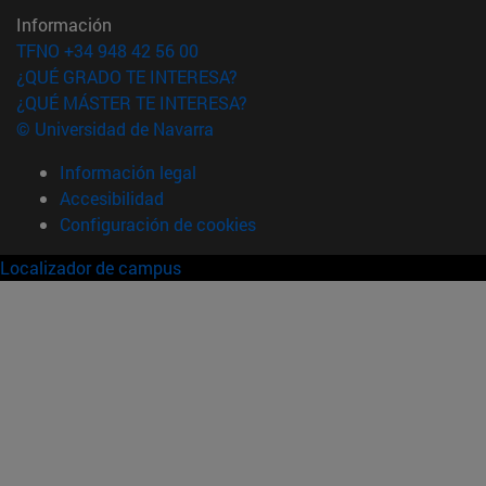
Información
TFNO +34 948 42 56 00
¿QUÉ GRADO TE INTERESA?
¿QUÉ MÁSTER TE INTERESA?
© Universidad de Navarra
Información legal
Accesibilidad
Configuración de cookies
Localizador de campus