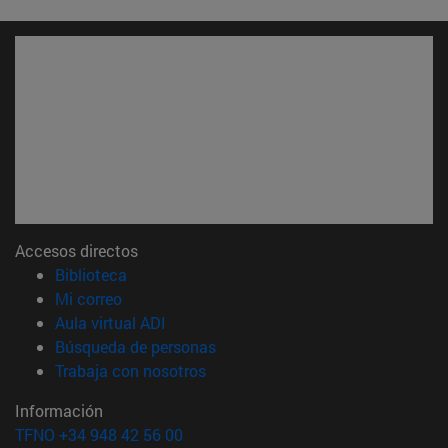
Accesos directos
(abre en nueva ventana)
Biblioteca
(abre en nueva ventana)
Mi correo
(abre en nueva ventana)
Aula virtual ADI
(abre en nueva ventana)
Búsqueda de personas
(abre en nueva ventana)
Trabaja con nosotros
Información
TFNO +34 948 42 56 00