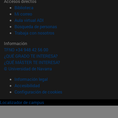
Accesos directos
(abre en nueva ventana)
Biblioteca
(abre en nueva ventana)
Mi correo
(abre en nueva ventana)
Aula virtual ADI
(abre en nueva ventana)
Búsqueda de personas
(abre en nueva ventana)
Trabaja con nosotros
Información
TFNO +34 948 42 56 00
¿QUÉ GRADO TE INTERESA?
¿QUÉ MÁSTER TE INTERESA?
© Universidad de Navarra
Información legal
Accesibilidad
Configuración de cookies
Localizador de campus