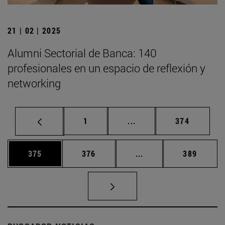
21 | 02 | 2025
Alumni Sectorial de Banca: 140
profesionales en un espacio de reflexión y
networking
Página
Páginas intermedias Us
Página
1
...
374
Página
Página
Páginas intermedias 
Página
375
376
...
389