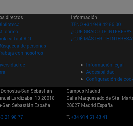
os directos
Información
(abre en nueva ventana)
Biblioteca
TFNO +34 948 42 56 00
(abre en nueva ventana)
Mi correo
¿QUÉ GRADO TE INTERESA?
(abre en nueva ventana)
Aula virtual ADI
¿QUÉ MÁSTER TE INTERESA
(abre en nueva ventana)
Búsqueda de personas
(abre en nueva ventana)
Trabaja con nosotros
versidad de
Información legal
rra
Accesibilidad
Configuración de coo
Donostia-San Sebastián
Campus Madrid
anuel Lardizabal 13 20018
Calle Marquesado de Sta. Marta
a-San Sebastián España
28027 Madrid España
43 21 98 77
T.
+34 914 51 43 41
Nueva York (IESE)
Campus Munich (IESE)