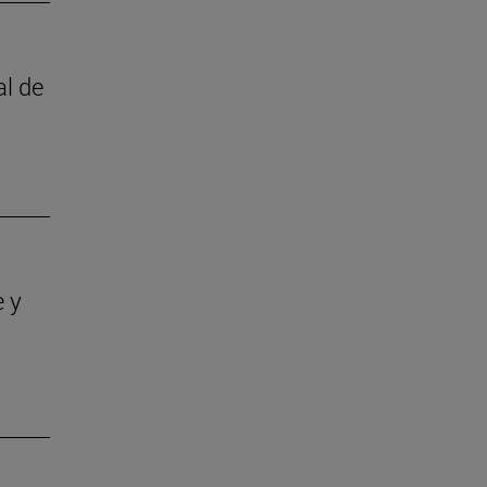
al de
e y