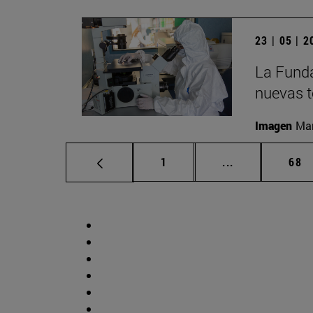
23 | 05 | 
La Funda
nuevas t
Imagen
Man
Página
Páginas interm
Pág
1
...
68