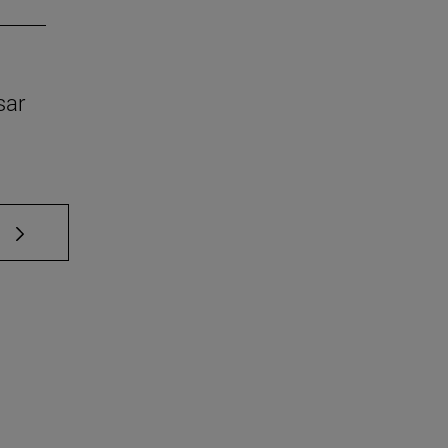
sar
e TAB para desplazarse.