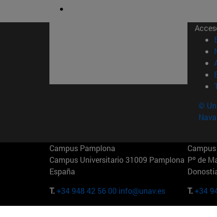
Acces
© Uni
Nava
Campus Pamplona
Campus 
Campus Universitario 31009 Pamplona
Pº de M
España
Donosti
T.
+34 948 42 56 00
info@unav.es
T.
+34 9
Campus Madrid (IESE)
Campus 