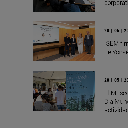
corporat
28 | 05 | 
ISEM fir
de Yonse
28 | 05 | 
El Museo
Día Mund
activida