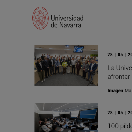
28 | 05 | 
La Unive
afrontar 
Imagen
Man
28 | 05 | 
100 píld