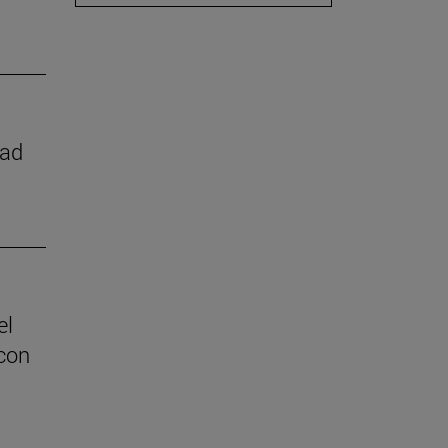
dad
el
con