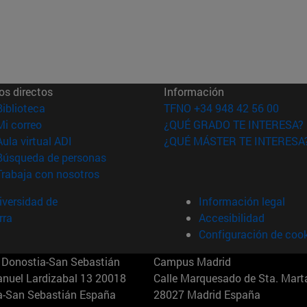
os directos
Información
(abre en nueva ventana)
Biblioteca
TFNO +34 948 42 56 00
(abre en nueva ventana)
Mi correo
¿QUÉ GRADO TE INTERESA?
(abre en nueva ventana)
Aula virtual ADI
¿QUÉ MÁSTER TE INTERESA
(abre en nueva ventana)
Búsqueda de personas
(abre en nueva ventana)
Trabaja con nosotros
versidad de
Información legal
rra
Accesibilidad
Configuración de coo
Donostia-San Sebastián
Campus Madrid
anuel Lardizabal 13 20018
Calle Marquesado de Sta. Marta
a-San Sebastián España
28027 Madrid España