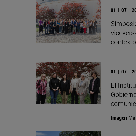
01 | 07 | 
Simposio
viceversa
contexto
01 | 07 | 
El Insti
Gobierno
comunica
Imagen
Mar