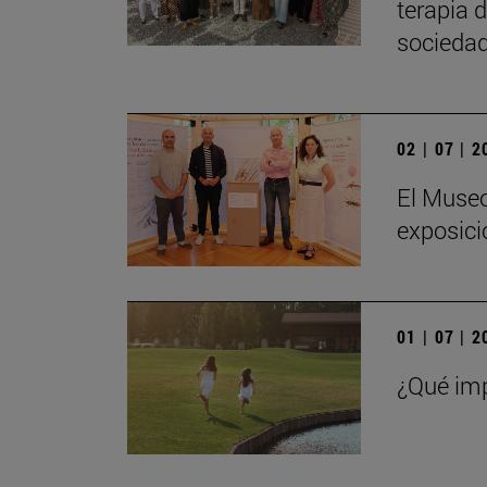
terapia 
sociedad
02 | 07 | 
El Museo
exposici
01 | 07 | 
¿Qué imp