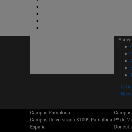
Acces
© Uni
Nava
Campus Pamplona
Campus 
Campus Universitario 31009 Pamplona
Pº de M
España
Donosti