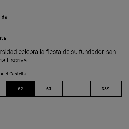
ida
2025
rsidad celebra la fiesta de su fundador, san
ía Escrivá
uel Castells
edias Use TAB para desplazarse.
ina
Página
Página
Páginas intermedias Us
Página
62
63
...
389