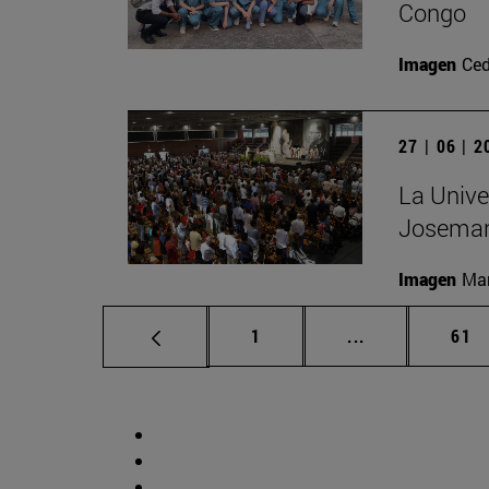
Congo
Imagen
Ced
27 | 06 | 
La Unive
Josemar
Imagen
Man
Página
Páginas interm
Pág
1
...
61