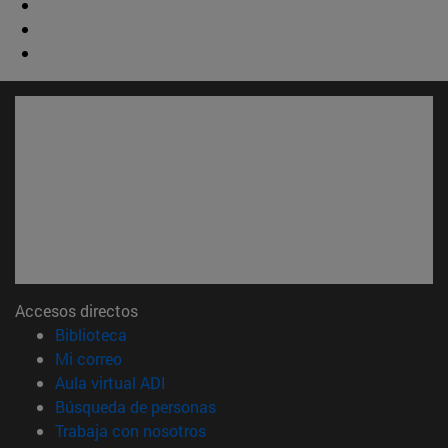
Accesos directos
(abre en nueva ventana)
Biblioteca
(abre en nueva ventana)
Mi correo
(abre en nueva ventana)
Aula virtual ADI
(abre en nueva ventana)
Búsqueda de personas
(abre en nueva ventana)
Trabaja con nosotros