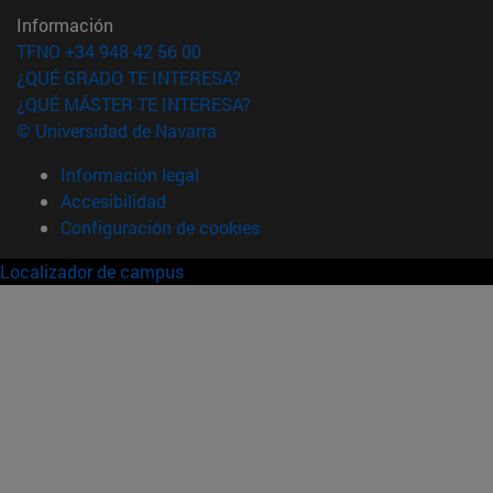
Información
TFNO +34 948 42 56 00
¿QUÉ GRADO TE INTERESA?
¿QUÉ MÁSTER TE INTERESA?
© Universidad de Navarra
Información legal
Accesibilidad
Configuración de cookies
Localizador de campus