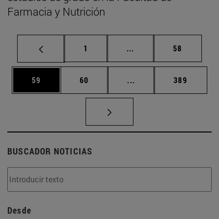
Farmacia y Nutrición
Página
Páginas intermedias Us
Página
1
...
58
Página
Página
Páginas intermedias U
Página
59
60
...
389
BUSCADOR NOTICIAS
Desde