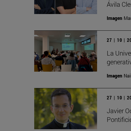
Ávila Cl
Imagen
Man
27 | 10 | 
La Univer
generati
Imagen
Nai
27 | 10 | 
Javier O
Pontific