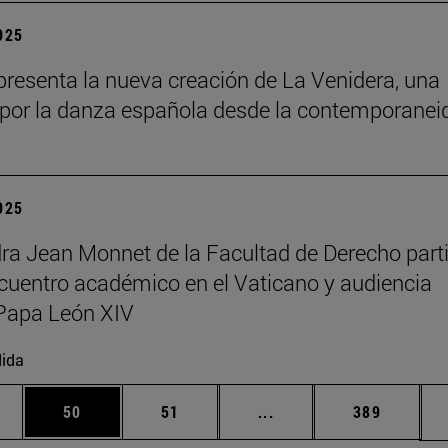
2025
resenta la nueva creación de La Venidera, una
por la danza española desde la contemporanei
2025
ra Jean Monnet de la Facultad de Derecho part
cuentro académico en el Vaticano y audiencia
Papa León XIV
ida
edias Use TAB para desplazarse.
ina
Página
Página
Páginas intermedias Us
Página
50
51
...
389