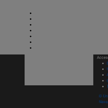
Acces
© Uni
Nava