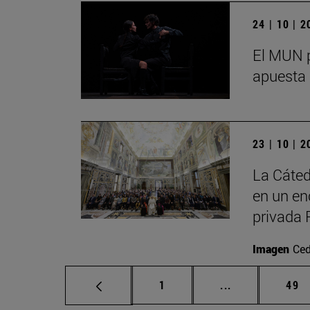
24 | 10 | 
El MUN p
apuesta 
23 | 10 | 
La Cáted
en un en
privada 
Imagen
Ced
Página
Páginas interm
Pág
1
...
49