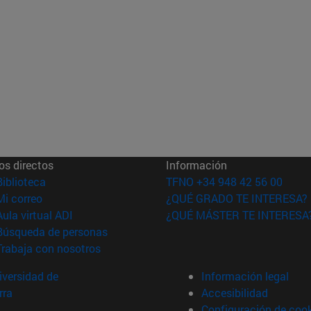
os directos
Información
(abre en nueva ventana)
Biblioteca
TFNO +34 948 42 56 00
(abre en nueva ventana)
Mi correo
¿QUÉ GRADO TE INTERESA?
(abre en nueva ventana)
Aula virtual ADI
¿QUÉ MÁSTER TE INTERESA
(abre en nueva ventana)
Búsqueda de personas
(abre en nueva ventana)
Trabaja con nosotros
versidad de
Información legal
rra
Accesibilidad
Configuración de coo