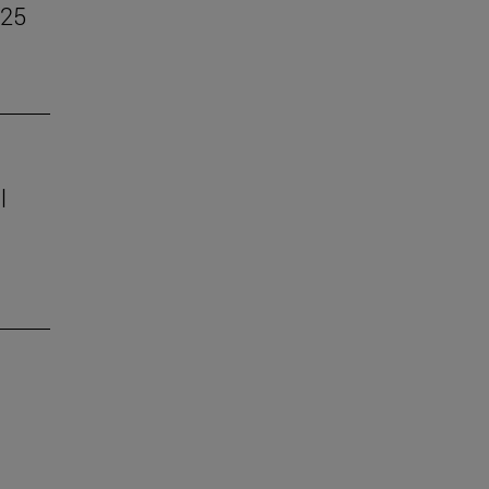
–25
l