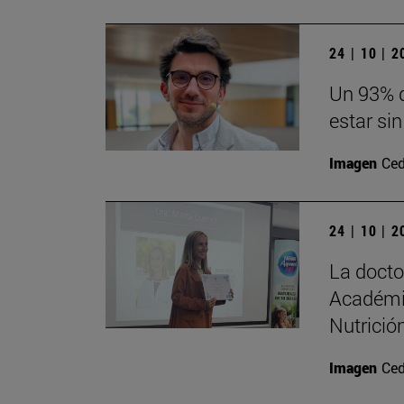
24 | 10 | 
Un 93% d
estar sin
Imagen
Ced
24 | 10 | 
La doct
Académi
Nutrición
Imagen
Ced