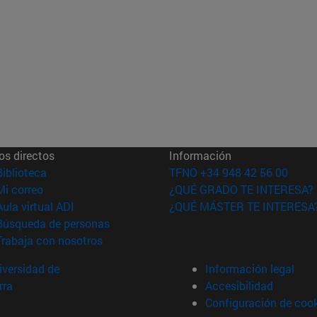
os directos
Información
(abre en nueva ventana)
Biblioteca
TFNO +34 948 42 56 00
(abre en nueva ventana)
Mi correo
¿QUÉ GRADO TE INTERESA?
(abre en nueva ventana)
Aula virtual ADI
¿QUÉ MÁSTER TE INTERESA
(abre en nueva ventana)
Búsqueda de personas
(abre en nueva ventana)
Trabaja con nosotros
versidad de
Información legal
rra
Accesibilidad
Configuración de coo