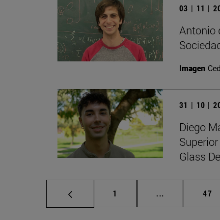
03 | 11 | 
Antonio 
Sociedad
Imagen
Ced
31 | 10 | 
Diego Ma
Superior
Glass De
Página
Páginas interm
Pág
1
...
47