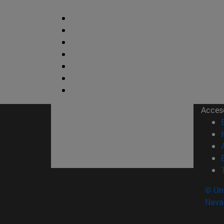
Acces
© Uni
Nava