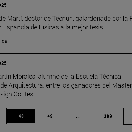
2025
de Martí, doctor de Tecnun, galardonado por la 
 Española de Físicas a la mejor tesis
ida
2025
rtín Morales, alumno de la Escuela Técnica
 de Arquitectura, entre los ganadores del Master
sign Contest
edias Use TAB para desplazarse.
ina
Página
Página
Páginas intermedias Us
Página
48
49
...
389