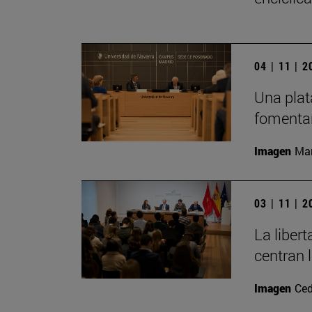
04 | 11 | 
Una plat
fomentar
Imagen
Man
03 | 11 | 
La liber
centran 
Imagen
Ced