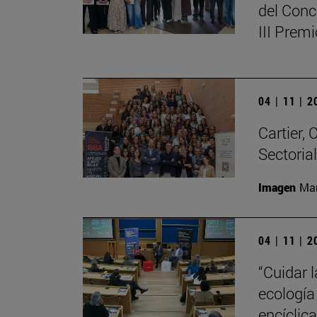
del Conc
III Prem
04 | 11 | 
Cartier,
Sectoria
Imagen
Man
04 | 11 | 
“Cuidar 
ecología
encíclic