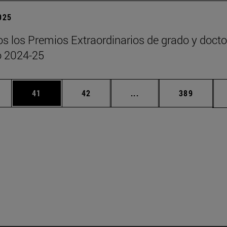
2025
s los Premios Extraordinarios de grado y doct
o 2024-25
edias Use TAB para desplazarse.
ina
Página
Página
Páginas intermedias Us
Página
41
42
...
389