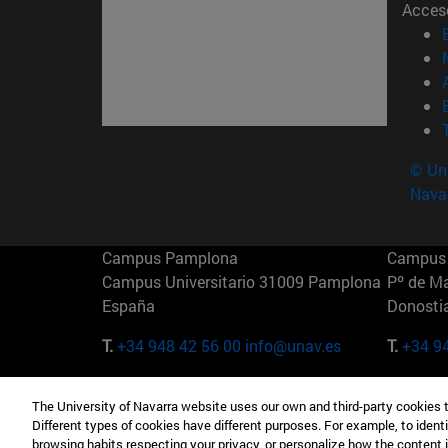
Acces
© Uni
Nava
Campus Pamplona
Campus 
Campus Universitario 31009 Pamplona
Pº de M
España
Donosti
T.
+34 948 42 56 00
info@unav.es
T.
+34 9
Campus Madrid (IESE)
Campus 
The University of Navarra website uses our own and third-party cookies 
Camino del Cerro Águila 3 28023
165 W 5
Different types of cookies have different purposes. For example, to identi
Madrid España
EE.UU
browsing habits respecting your privacy, or personalize how the content 