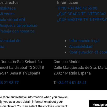
os directos
Información
(abre en nueva ventana)
Biblioteca
TFNO +34 948 42 56 00
(abre en nueva ventana)
Mi correo
¿QUÉ GRADO TE INTERESA?
(abre en nueva ventana)
Aula virtual ADI
¿QUÉ MÁSTER TE INTERESA
(abre en nueva ventana)
Búsqueda de personas
(abre en nueva ventana)
Trabaja con nosotros
versidad de
Información legal
rra
Accesibilidad
Configuración de coo
Donostia-San Sebastián
Campus Madrid
anuel Lardizabal 13 20018
Calle Marquesado de Sta. Marta
a-San Sebastián España
28027 Madrid España
43 21 98 77
T.
+34 914 51 43 41
Nueva York (IESE)
Campus Munich (IESE)
to store and retrieve information when you browse.
7th St 10019-2201 Nueva York
Maria-Theresia-Straße 15 8167
fy you as a user, obtain information about your
Múnich Alemania
Manage c
is displayed. You can select the cookies you want