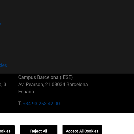
?
kies
Campus Barcelona (IESE)
, 3
Av. Pearson, 21 08034 Barcelona
España
T.
+34 93 253 42 00
Campus Sao Paulo (IESE)
5
Rua Martiniano de Carvalho, 573
01321001 Bela Vista Brasil
ookies
Reject All
Accept All Cookies