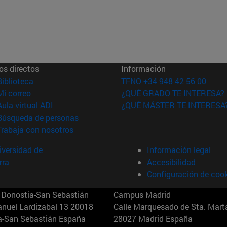
os directos
Información
(abre en nueva ventana)
Biblioteca
TFNO +34 948 42 56 00
(abre en nueva ventana)
Mi correo
¿QUÉ GRADO TE INTERESA?
(abre en nueva ventana)
Aula virtual ADI
¿QUÉ MÁSTER TE INTERESA
(abre en nueva ventana)
Búsqueda de personas
(abre en nueva ventana)
Trabaja con nosotros
versidad de
Información legal
rra
Accesibilidad
Configuración de coo
Donostia-San Sebastián
Campus Madrid
anuel Lardizabal 13 20018
Calle Marquesado de Sta. Marta
a-San Sebastián España
28027 Madrid España