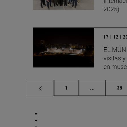
Internac
2025)
17 | 12 | 
EL MUN 
visitas 
en museo
Página
Páginas interm
Pág
1
...
39