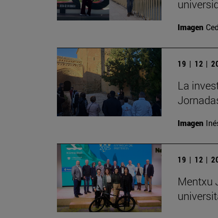
universi
Imagen
Ced
19 | 12 | 
La inves
Jornadas
Imagen
Iné
19 | 12 | 
Mentxu J
universit