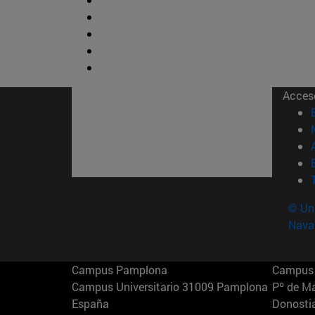
Acces
© Uni
Nava
Campus Pamplona
Campus 
Campus Universitario 31009 Pamplona
Pº de M
España
Donosti