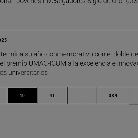
ional “Jóvenes Investigadores Siglo de Oro” (JI
2025
termina su año conmemorativo con el doble de
y el premio UMAC-ICOM a la excelencia e innova
s universitarios
edias Use TAB para desplazarse.
ina
Página
Página
Páginas intermedias Us
Página
40
41
...
389