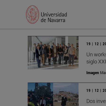
19 | 12 | 
Un works
siglo XX
Imagen
Man
19 | 12 | 
Dos inve