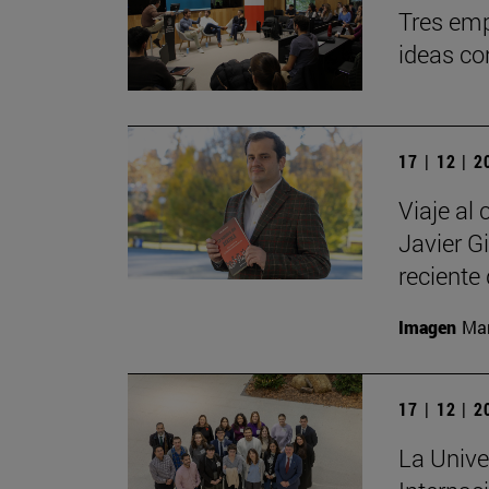
Tres emp
ideas co
17 | 12 | 
Viaje al 
Javier G
reciente 
Imagen
Man
17 | 12 | 
La Unive