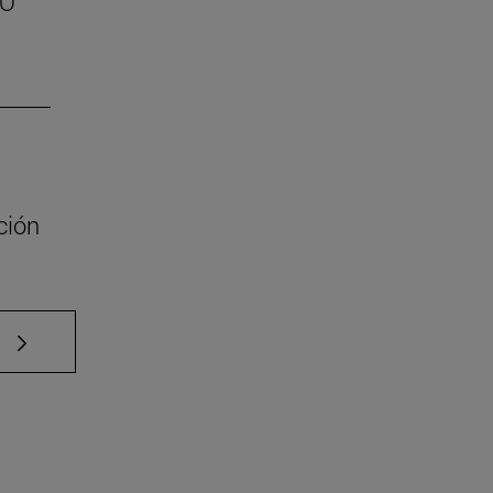
SO
ción
e TAB para desplazarse.