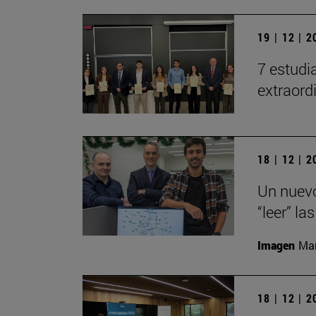
19 | 12 | 
7 estudi
extraord
18 | 12 | 
Un nuevo
“leer” la
Imagen
Man
18 | 12 | 