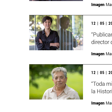
Imagen
Man
12 | 05 | 
“Publica
director 
Imagen
Man
12 | 05 | 
“Toda mi
la Histor
Imagen
Man