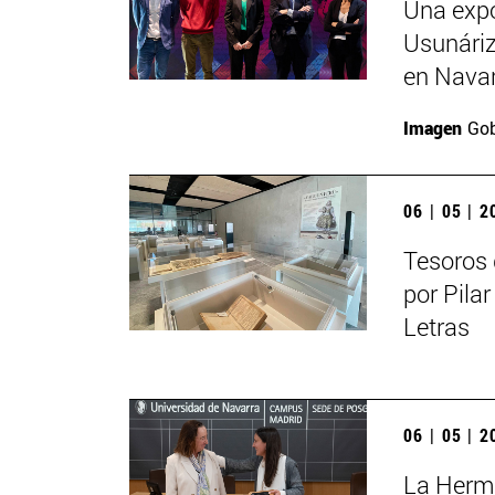
Una expo
Usunáriz 
en Nava
Imagen
Gob
06 | 05 | 
Tesoros 
por Pilar
Letras
06 | 05 | 
La Herma