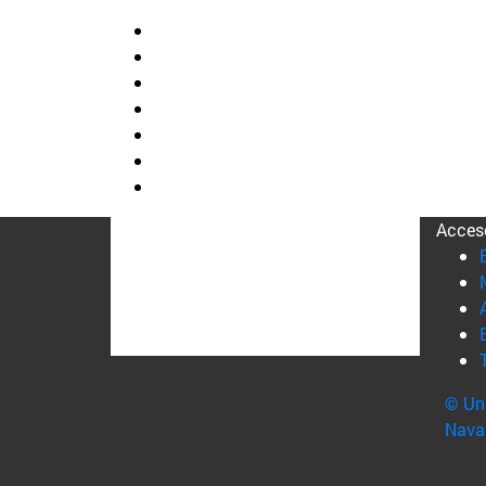
Acces
© Uni
Nava