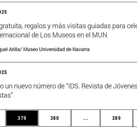
2025
gratuita, regalos y más visitas guiadas para cel
nternacional de Los Museos en el MUN
uel Arilla/ Museo Universidad de Navarra
2025
o un nuevo número de “IDS. Revista de Jóvene
tas”
ias Use TAB para desplazarse.
a
Página
Página
Páginas intermedias 
Página
379
380
...
389