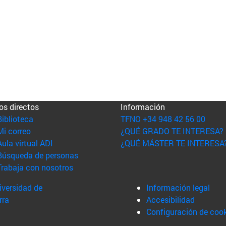
os directos
Información
(abre en nueva ventana)
Biblioteca
TFNO +34 948 42 56 00
(abre en nueva ventana)
Mi correo
¿QUÉ GRADO TE INTERESA?
(abre en nueva ventana)
Aula virtual ADI
¿QUÉ MÁSTER TE INTERESA
(abre en nueva ventana)
Búsqueda de personas
(abre en nueva ventana)
Trabaja con nosotros
versidad de
Información legal
rra
Accesibilidad
Configuración de coo