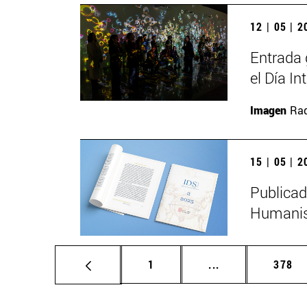
12 | 05 | 
Entrada 
el Día I
Imagen
Raq
15 | 05 | 
Publicad
Humanis
Página
Páginas intermed
Págin
1
...
378