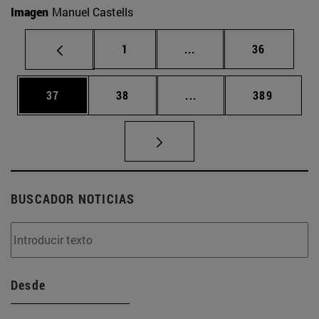
Imagen
Manuel Castells
Página
Páginas intermedias Us
Página
1
...
36
Página
Página
Páginas intermedias U
Página
37
38
...
389
BUSCADOR NOTICIAS
Desde