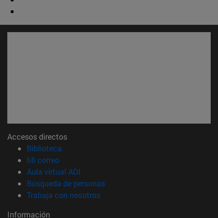
Accesos directos
(abre en nueva ventana)
Biblioteca
(abre en nueva ventana)
Mi correo
(abre en nueva ventana)
Aula virtual ADI
(abre en nueva ventana)
Búsqueda de personas
(abre en nueva ventana)
Trabaja con nosotros
Información