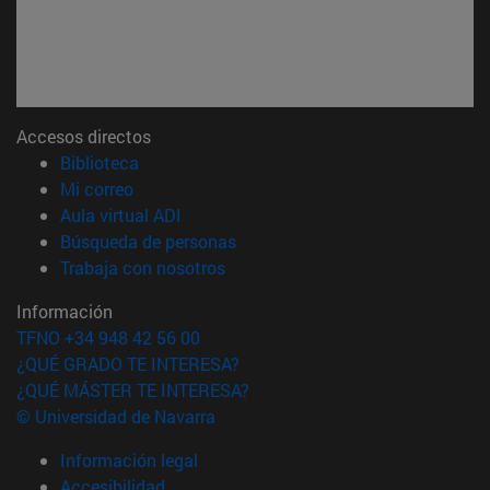
Accesos directos
(abre en nueva ventana)
Biblioteca
(abre en nueva ventana)
Mi correo
(abre en nueva ventana)
Aula virtual ADI
(abre en nueva ventana)
Búsqueda de personas
(abre en nueva ventana)
Trabaja con nosotros
Información
TFNO +34 948 42 56 00
¿QUÉ GRADO TE INTERESA?
¿QUÉ MÁSTER TE INTERESA?
© Universidad de Navarra
Información legal
Accesibilidad