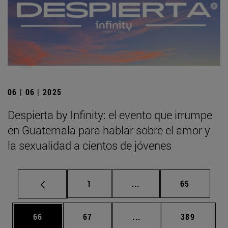
06 | 06 | 2025
Despierta by Infinity: el evento que irrumpe
en Guatemala para hablar sobre el amor y
la sexualidad a cientos de jóvenes
Página
Páginas intermedias Us
Página
1
...
65
Página
Página
Páginas intermedias U
Página
66
67
...
389