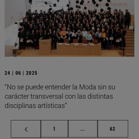
24 | 06 | 2025
“No se puede entender la Moda sin su
carácter transversal con las distintas
disciplinas artísticas”
Página
Páginas intermedias Us
Página
1
...
62