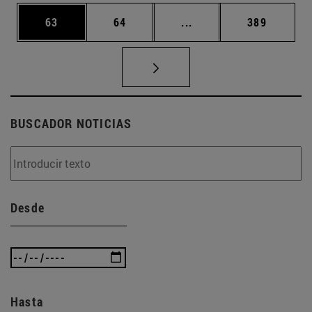
Página
Página
Páginas intermedias U
Página
63
64
...
389
BUSCADOR NOTICIAS
Desde
Hasta