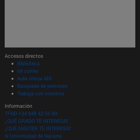
Accesos directos
(abre en nueva ventana)
Biblioteca
(abre en nueva ventana)
Mi correo
(abre en nueva ventana)
Aula virtual ADI
(abre en nueva ventana)
Búsqueda de personas
(abre en nueva ventana)
Trabaja con nosotros
Información
TFNO +34 948 42 56 00
¿QUÉ GRADO TE INTERESA?
¿QUÉ MÁSTER TE INTERESA?
© Universidad de Navarra