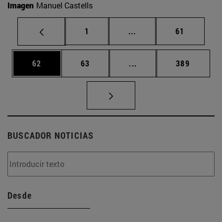
Imagen
Manuel Castells
Página
Páginas intermedias Us
Página
1
...
61
Página
Página
Páginas intermedias U
Página
62
63
...
389
BUSCADOR NOTICIAS
Desde