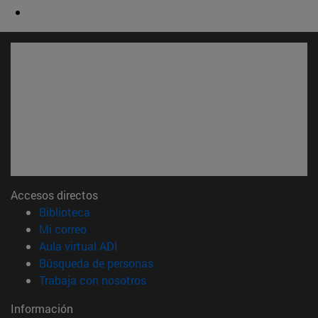
Accesos directos
(abre en nueva ventana)
Biblioteca
(abre en nueva ventana)
Mi correo
(abre en nueva ventana)
Aula virtual ADI
(abre en nueva ventana)
Búsqueda de personas
(abre en nueva ventana)
Trabaja con nosotros
Información