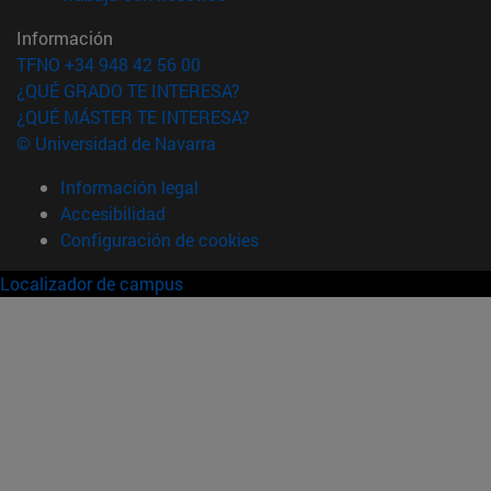
Información
TFNO +34 948 42 56 00
¿QUÉ GRADO TE INTERESA?
¿QUÉ MÁSTER TE INTERESA?
© Universidad de Navarra
Información legal
Accesibilidad
Configuración de cookies
Localizador de campus