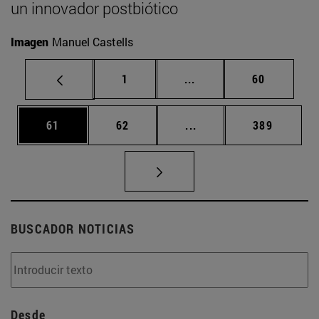
un innovador postbiótico
Imagen
Manuel Castells
Página
Páginas intermedias Us
Página
1
...
60
Página
Página
Páginas intermedias U
Página
61
62
...
389
BUSCADOR NOTICIAS
Desde