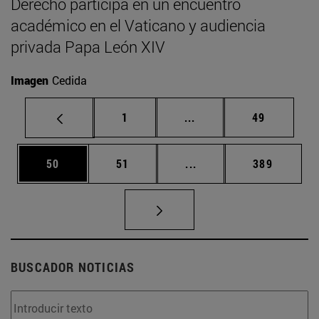
Derecho participa en un encuentro
académico en el Vaticano y audiencia
privada Papa León XIV
Imagen
Cedida
Página
Páginas intermedias Us
Página
1
...
49
Página
Página
Páginas intermedias U
Página
50
51
...
389
BUSCADOR NOTICIAS