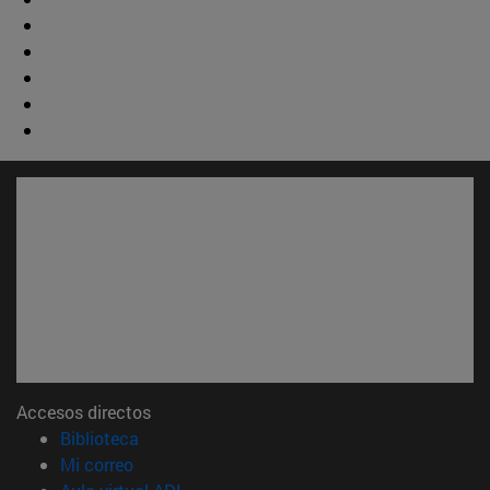
Accesos directos
(abre en nueva ventana)
Biblioteca
(abre en nueva ventana)
Mi correo
(abre en nueva ventana)