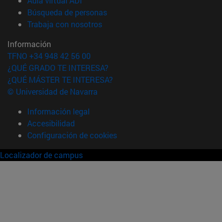
Aula virtual ADI
(abre en nueva ventana)
Búsqueda de personas
(abre en nueva ventana)
Trabaja con nosotros
Información
TFNO +34 948 42 56 00
¿QUÉ GRADO TE INTERESA?
¿QUÉ MÁSTER TE INTERESA?
© Universidad de Navarra
Información legal
Accesibilidad
Configuración de cookies
Localizador de campus