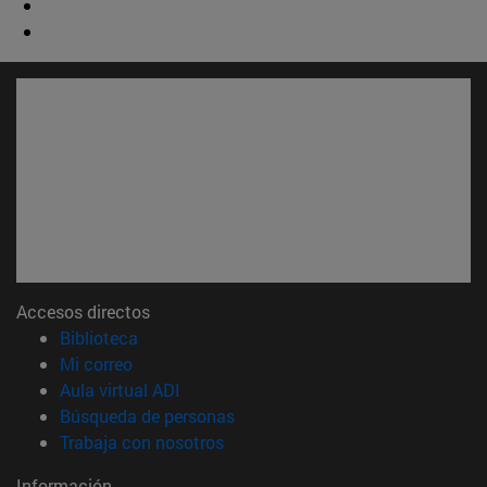
Accesos directos
(abre en nueva ventana)
Biblioteca
(abre en nueva ventana)
Mi correo
(abre en nueva ventana)
Aula virtual ADI
(abre en nueva ventana)
Búsqueda de personas
(abre en nueva ventana)
Trabaja con nosotros
Información