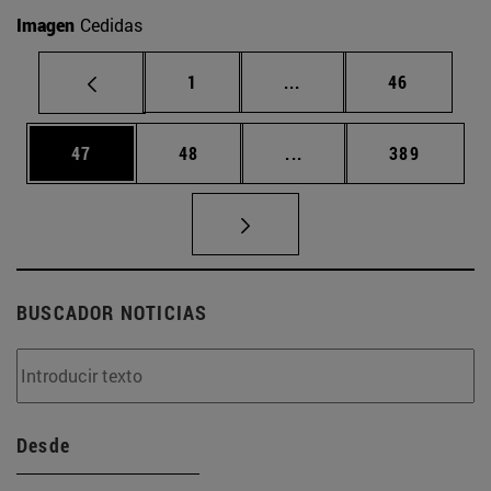
Imagen
Cedidas
Página
Páginas intermedias Us
Página
1
...
46
Página
Página
Páginas intermedias U
Página
47
48
...
389
BUSCADOR NOTICIAS
Desde