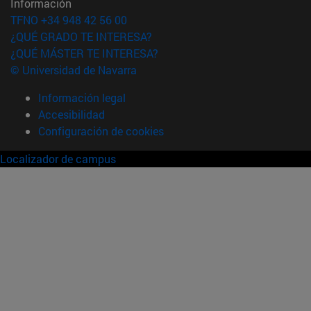
Información
TFNO +34 948 42 56 00
¿QUÉ GRADO TE INTERESA?
¿QUÉ MÁSTER TE INTERESA?
© Universidad de Navarra
Información legal
Accesibilidad
Configuración de cookies
Localizador de campus