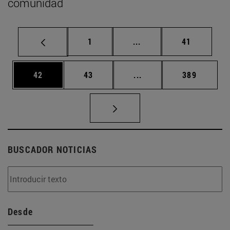
comunidad
Página
Páginas intermedias Us
Página
1
...
41
Página
Página
Páginas intermedias U
Página
42
43
...
389
BUSCADOR NOTICIAS
Desde