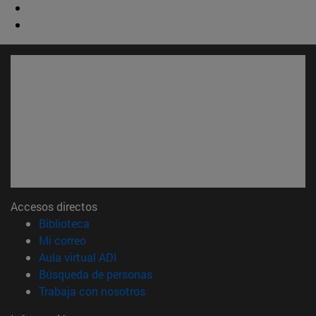
Accesos directos
(abre en nueva ventana)
Biblioteca
(abre en nueva ventana)
Mi correo
(abre en nueva ventana)
Aula virtual ADI
(abre en nueva ventana)
Búsqueda de personas
(abre en nueva ventana)
Trabaja con nosotros