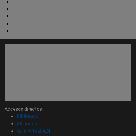
Accesos directos
(abre en nueva ventana)
Biblioteca
(abre en nueva ventana)
Mi correo
(abre en nueva ventana)
Aula virtual ADI