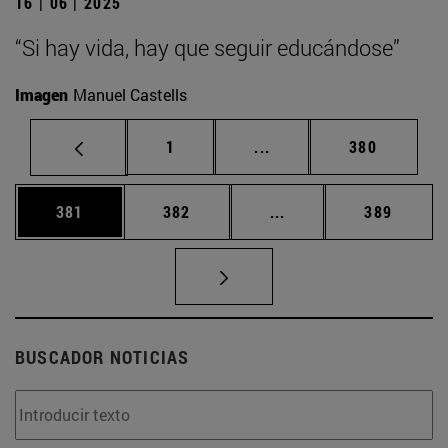
16 | 06 | 2025
“Si hay vida, hay que seguir educándose”
Imagen
Manuel Castells
Página
Páginas intermedias Us
Página
1
...
380
Página
Página
Páginas intermedias 
Página
381
382
...
389
BUSCADOR NOTICIAS