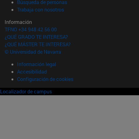
(abre en nueva ventana)
Búsqueda de personas
(abre en nueva ventana)
Trabaja con nosotros
Información
TFNO +34 948 42 56 00
¿QUÉ GRADO TE INTERESA?
¿QUÉ MÁSTER TE INTERESA?
© Universidad de Navarra
Información legal
Accesibilidad
Configuración de cookies
Localizador de campus